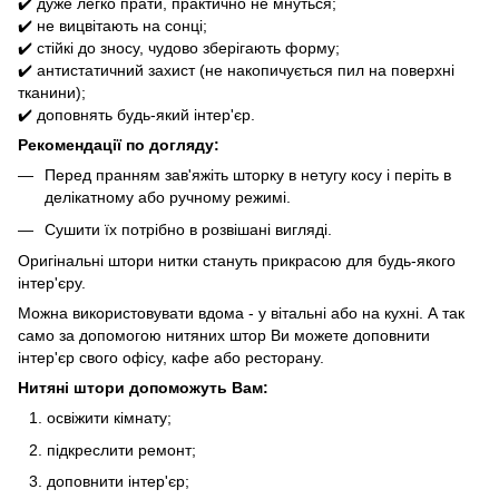
✔️ дуже легко прати, практично не мнуться;
✔️ не вицвітають на сонці;
✔️ стійкі до зносу, чудово зберігають форму;
✔️ антистатичний захист (не накопичується пил на поверхні
тканини);
✔️ доповнять будь-який інтер'єр.
Рекомендації по догляду:
Перед пранням зав'яжіть шторку в нетугу косу і періть в
делікатному або ручному режимі.
Сушити їх потрібно в розвішані вигляді.
Оригінальні штори нитки стануть прикрасою для будь-якого
інтер'єру.
Можна використовувати вдома - у вітальні або на кухні. А так
само за допомогою нитяних штор Ви можете доповнити
інтер'єр свого офісу, кафе або ресторану.
Нитяні штори допоможуть Вам:
освіжити кімнату;
підкреслити ремонт;
доповнити інтер'єр;