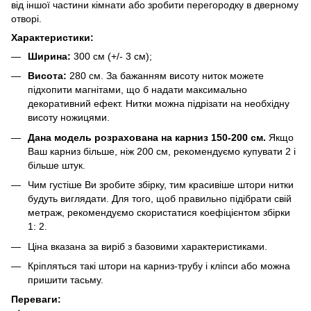
від іншої частини кімнати або зробити перегородку в дверному
отворі.
Характеристики:
Ширина:
300 см (+/- 3 см);
Висота:
280 см. За бажанням висоту ниток можете
підхопити магнітами, що б надати максимально
декоративний ефект. Нитки можна підрізати на необхідну
висоту ножицями.
Дана модель розрахована на карниз 150-200 см.
Якщо
Ваш карниз більше, ніж 200 см, рекомендуємо купувати 2 і
більше штук.
Чим густіше Ви зробите збірку, тим красивіше штори нитки
будуть виглядати. Для того, щоб правильно підібрати свій
метраж, рекомендуємо скористатися коефіцієнтом збірки
1: 2.
Ціна вказана за виріб з базовими характеристиками.
Кріпляться такі штори на карниз-трубу і кліпси або можна
пришити тасьму.
Переваги: