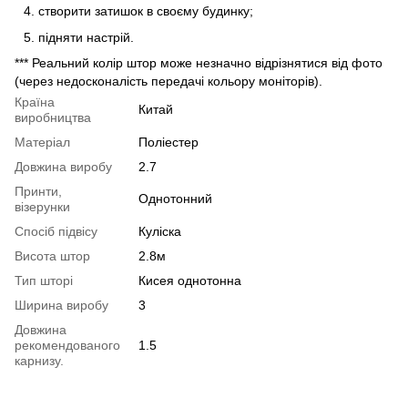
створити затишок в своєму будинку;
підняти настрій.
*** Реальний колір штор може незначно відрізнятися від фото
(через недосконалість передачі кольору моніторів).
Країна
Китай
виробництва
Матеріал
Поліестер
Довжина виробу
2.7
Принти,
Однотонний
візерунки
Спосіб підвісу
Куліска
Висота штор
2.8м
Тип шторі
Кисея однотонна
Ширина виробу
3
Довжина
рекомендованого
1.5
карнизу.