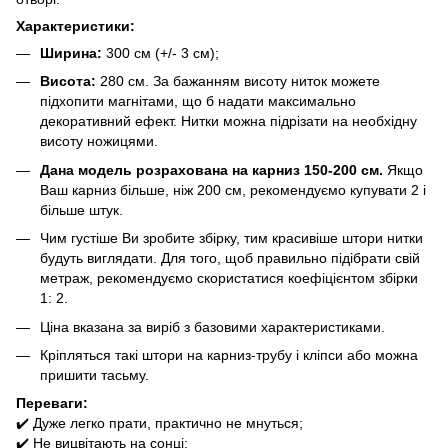
Характеристики:
Ширина:
300 см (+/- 3 см);
Висота:
280 см. За бажанням висоту ниток можете
підхопити магнітами, що б надати максимально
декоративний ефект. Нитки можна підрізати на необхідну
висоту ножицями.
Дана модель розрахована на карниз 150-200 см.
Якщо
Ваш карниз більше, ніж 200 см, рекомендуємо купувати 2 і
більше штук.
Чим густіше Ви зробите збірку, тим красивіше штори нитки
будуть виглядати. Для того, щоб правильно підібрати свій
метраж, рекомендуємо скористатися коефіцієнтом збірки
1: 2.
Ціна вказана за виріб з базовими характеристиками.
Кріпляться такі штори на карниз-трубу і кліпси або можна
пришити тасьму.
Переваги:
✔️ Дуже легко прати, практично не мнуться;
✔️ Не вицвітають на сонці;