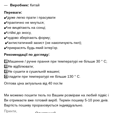
Виробник:
Китай
Переваги:
✔️дуже легко прати і прасувати
✔️практично не мнуться;
✔️не вицвітають на сонці;
✔️стійкі до зносу,
✔️чудово зберігають форму;
✔️антистатичний захист (не накопичують пил);
✔️прикрасять будь-який інтер'єр.
Рекомендації по догляду:
1️⃣Машинне / ручне прання при температурі не більше 30 ° C;
2️⃣Не відбілювати;
3️⃣Не сушити в сушильній машині;
4️⃣гладити при температурі не більше 130 ° C.
Оптова ціна актуальна від 40 пог./м
Ми можемо пошити тюль по Вашим розмірам на любий підвіс і
Ви отримаєте вже готовий виріб. Термін пошиву 5-10 рою днів.
Вартість пошиву прораховується індивідуально.
Принти,
Однотонний