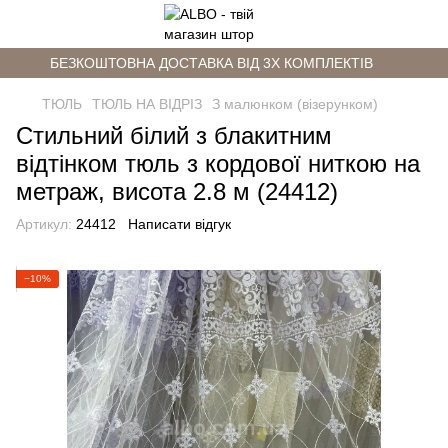
БЕЗКОШТОВНА ДОСТАВКА ВІД 3Х КОМПЛЕКТІВ
ТЮЛЬ
ТЮЛЬ НА ВІДРІЗ
З малюнком (візерунком)
Стильний білий з блакитним
відтінком тюль з кордової ниткою на
метраж, висота 2.8 м (24412)
Артикул:
24412
Написати відгук
−10%