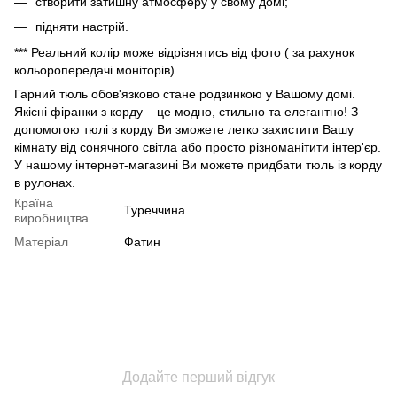
створити затишну атмосферу у свому домі;
підняти настрій.
*** Реальний колір може відрізнятись від фото ( за рахунок
кольоропередачі моніторів)
Гарний тюль обов'язково стане родзинкою у Вашому домі.
Якісні фіранки з корду – це модно, стильно та елегантно! З
допомогою тюлі з корду Ви зможете легко захистити Вашу
кімнату від сонячного світла або просто різноманітити інтер'єр.
У нашому інтернет-магазині Ви можете придбати тюль із корду
в рулонах.
Країна
Туреччина
виробництва
Матеріал
Фатин
Додайте перший відгук