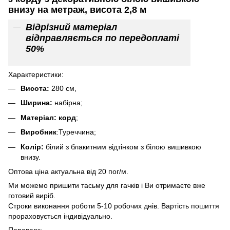
внизу на метраж, висота 2,8 м
Відрізний матеріал
відправляється по передоплаті
50%
Характеристики:
Висота:
280 см,
Ширина:
набірна;
Матеріал: корд
;
Виробник
:Туреччина;
Колір:
білий з блакитним відтінком з білою вишивкою
внизу.
Оптова ціна актуальна від 20 пог/м.
Ми можемо пришити тасьму для гачків і Ви отримаєте вже
готовий виріб.
Строки виконання роботи 5-10 робочих днів. Вартість пошиття
прораховується індивідуально.
Переваги: