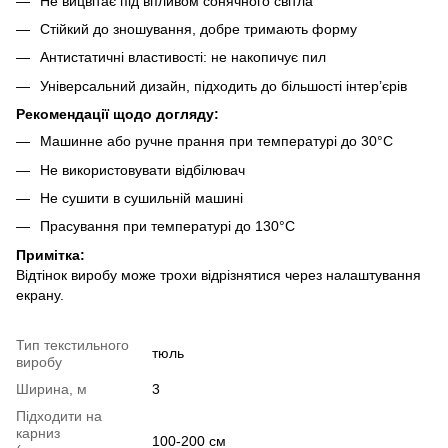
Не вицвітає під впливом сонячного світла
Стійкий до зношування, добре тримають форму
Антистатичні властивості: не накопичує пил
Універсальний дизайн, підходить до більшості інтер’єрів
Рекомендації щодо догляду:
Машинне або ручне прання при температурі до 30°C
Не використовувати відбілювач
Не сушити в сушильній машині
Прасування при температурі до 130°C
Примітка:
Відтінок виробу може трохи відрізнятися через налаштування
екрану.
Тип текстильного
тюль
виробу
Ширина, м
3
Підходити на
карниз
100-200 см