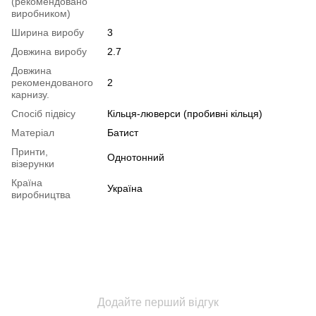
(рекомендовано
виробником)
Ширина виробу
3
Довжина виробу
2.7
Довжина
рекомендованого
2
карнизу.
Спосіб підвісу
Кільця-люверси (пробивні кільця)
Матеріал
Батист
Принти,
Однотонний
візерунки
Країна
Україна
виробництва
Додайте перший відгук