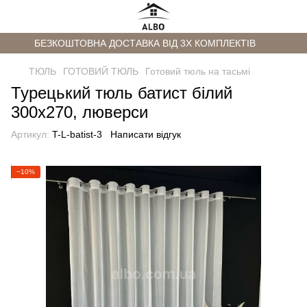
БЕЗКОШТОВНА ДОСТАВКА ВІД 3Х КОМПЛЕКТІВ
ТЮЛЬ
ГОТОВИЙ ТЮЛЬ
Готовий тюль на тасьмі
Турецький тюль батист білий
300х270, люверси
Артикул:
T-L-batist-3
Написати відгук
−10%