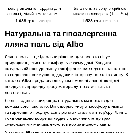
Тюль у вітальню, гардини для
Біла тюль з льону, з срібною
спальні, Білий з метеликами
ниткою на люверсах (T-L-L-S-4)
(T-BM-4)
1 088 грн
1 528 грн
1 209 грн
1 697 грн
Натуральна та гіпоалергенна
лляна тюль від Albo
Лляна тюль — це ідеальне рішення для тих, хто цінує
природність, стиль та комфорт у своєму домі. Завдяки
натуральній фактурі льону такі фіранки виглядають елегантно
та водночас невимушено, додаючи інтер’єру тепла і затишку. В
каталозі
Albo
представлені сучасні моделі лляної тюлі, які
поєднують природну красу матеріалу, практичність та
довговічність.
Льон — один із найкращих натуральних матеріалів для
домашнього текстилю. Він створює живу атмосферу в кімнаті
та гармонійно поєднується з різними стилями інтер’єру. Лляна
тюль однаково добре виглядає у класичних інтер’єрах,
сучасному мінімалізмі, еко-стилі або затишному кантрі.
У каталозі Albo ви можете купити лляну тюль у різноманітних