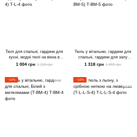
Тюлі для спальні, гардини для
Тюль у вітальню, гардини для
кухні, модні тюлі на вікна в
спальні, гардини для залу
дитячу кімнату Білий (T-L-4)
Білий з метеликами (T-BM-5)
1 004 грн
1 318 грн
1 116 грн
1 465 грн
−10%
−10%