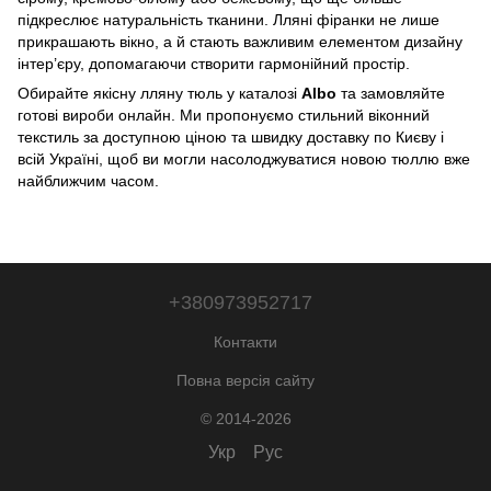
підкреслює натуральність тканини. Лляні фіранки не лише
прикрашають вікно, а й стають важливим елементом дизайну
інтер’єру, допомагаючи створити гармонійний простір.
Обирайте якісну лляну тюль у каталозі
Albo
та замовляйте
готові вироби онлайн. Ми пропонуємо стильний віконний
текстиль за доступною ціною та швидку доставку по Києву і
всій Україні, щоб ви могли насолоджуватися новою тюллю вже
найближчим часом.
+380973952717
Контакти
Повна версія сайту
© 2014-2026
Укр
Рус