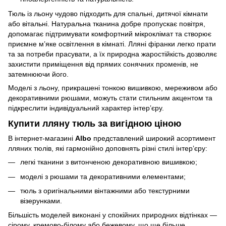
Тюль із льону чудово підходить для спальні, дитячої кімнати
або вітальні. Натуральна тканина добре пропускає повітря,
допомагає підтримувати комфортний мікроклімат та створює
приємне м’яке освітлення в кімнаті. Лляні фіранки легко прати
та за потреби прасувати, а їх природна жаростійкість дозволяє
захистити приміщення від прямих сонячних променів, не
затемнюючи його.
Моделі з льону, прикрашені тонкою вишивкою, мереживом або
декоративними рюшами, можуть стати стильним акцентом та
підкреслити індивідуальний характер інтер’єру.
Купити лляну тюль за вигідною ціною
В інтернет-магазині
Albo
представлений широкий асортимент
лляних тюлів, які гармонійно доповнять різні стилі інтер’єру:
легкі тканини з витонченою декоративною вишивкою;
моделі з рюшами та декоративними елементами;
тюль з оригінальними вінтажними або текстурними
візерунками.
Більшість моделей виконані у спокійних природних відтінках —
сірому, кремово-білому або бежевому, що ще більше