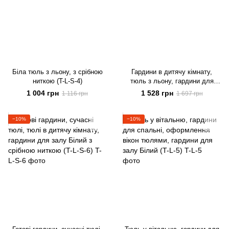
Біла тюль з льону, з срібною
Гардини в дитячу кімнату,
ниткою (T-L-S-4)
тюль з льону, гардини для
спальні, тюлі на кухню білий
1 004 грн
1 528 грн
1 116 грн
1 697 грн
(T-L-L-4)
−10%
−10%