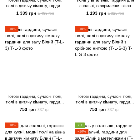
Готові гардини, сучасні тюлі,
Тюль у вітальню, гардини для
тюлі в дитячу кімнату, гардини
спальні, оформлення вікон
для залу Білий з срібною
тюлями, гардини для залу
1 339 грн
1 193 грн
1 488 грн
1 325 грн
ниткою (T-L-S-6)
Білий (T-L-5)
−10%
−10%
Готові гардини, сучасні тюлі,
Готові гардини, сучасні тюлі,
тюлі в дитячу кімнату, гардини
тюлі в дитячу кімнату, гардини
для залу Білий (T-L-3)
для залу Білий з срібною
753 грн
753 грн
837 грн
837 грн
ниткою (T-L-S-3)
−10%
ХІТ
−10%