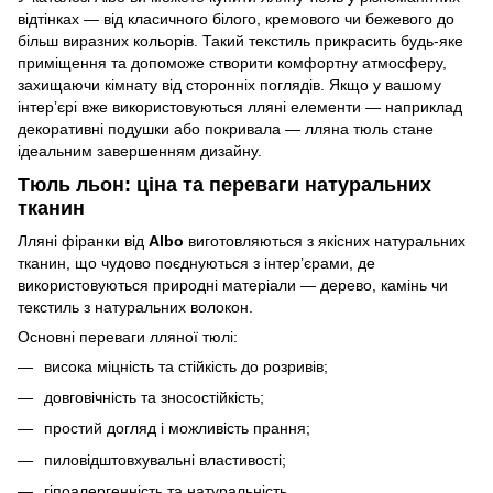
відтінках — від класичного білого, кремового чи бежевого до
більш виразних кольорів. Такий текстиль прикрасить будь-яке
приміщення та допоможе створити комфортну атмосферу,
захищаючи кімнату від сторонніх поглядів. Якщо у вашому
інтер’єрі вже використовуються лляні елементи — наприклад
декоративні подушки або покривала — лляна тюль стане
ідеальним завершенням дизайну.
Тюль льон: ціна та переваги натуральних
тканин
Лляні фіранки від
Albo
виготовляються з якісних натуральних
тканин, що чудово поєднуються з інтер’єрами, де
використовуються природні матеріали — дерево, камінь чи
текстиль з натуральних волокон.
Основні переваги лляної тюлі:
висока міцність та стійкість до розривів;
довговічність та зносостійкість;
простий догляд і можливість прання;
пиловідштовхувальні властивості;
гіпоалергенність та натуральність.