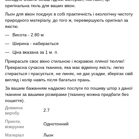
оригінальна тюль для ваших вікон.
Льон для вікон поєднує в собі практичність і екологічну чистоту
природного матеріалу, до того ж, перевершують оригінал за
якістю.
Висота - 2.80 м
Ширина - набирається
Ціна вказана за 1 м. п.
Прикрасьте своє вікно стильною і яскравою лляної тюллю!
Прекрасна сучасна тканина, яка має відмінну якість: легко
стирається і прасується, не линяє, не дає усадки, зберігає свій
вигляд і колір навіть після багатьох прань.
За вашим бажанням надаємо послуги по пошиву штор з даної
тканини за вашими розмірами (тканину можна придбати без
пошиття).
Довжина
2.7
виробу
Принти,
Однотонний
візерунки
Матеріал
Льон