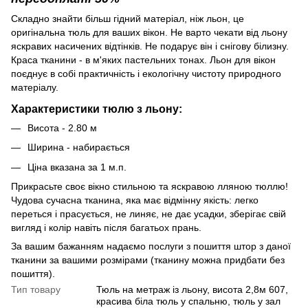
Складно знайти більш гідний матеріал, ніж льон, це
оригінальна тюль для ваших вікон. Не варто чекати від льону
яскравих насичених відтінків. Не подарує він і снігову білизну.
Краса тканини - в м'яких пастельних тонах. Льон для вікон
поєднує в собі практичність і екологічну чистоту природного
матеріалу.
Характеристики тюлю з льону:
Висота - 2.80 м
Ширина - набирається
Ціна вказана за 1 м.п.
Прикрасьте своє вікно стильною та яскравою лляною тюллю!
Чудова сучасна тканина, яка має відмінну якість: легко
переться і прасується, не линяє, не дає усадки, зберігає свій
вигляд і колір навіть після багатьох прань.
За вашим бажанням надаємо послуги з пошиття штор з даної
тканини за вашими розмірами (тканину можна придбати без
пошиття).
Тип товару
Тюль на метраж із льону, висота 2,8м 607,
красива біла тюль у спальню, тюль у зал