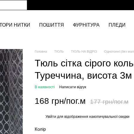
ТОРИ НИТКИ
ПОШИТТЯ
ФУРНІТУРА
ПЛЕДИ
Головна
ТЮЛЬ
ТЮЛЬ НА ВІДРІЗ
Однотонні (без мал
Тюль сітка сірого кол
Туреччина, висота 3м 
В наявності
Написати відгук
168 грн/пог.м
177 грн/пог.м
Увійти
для відображення накопичувальної скидки
%
Колір