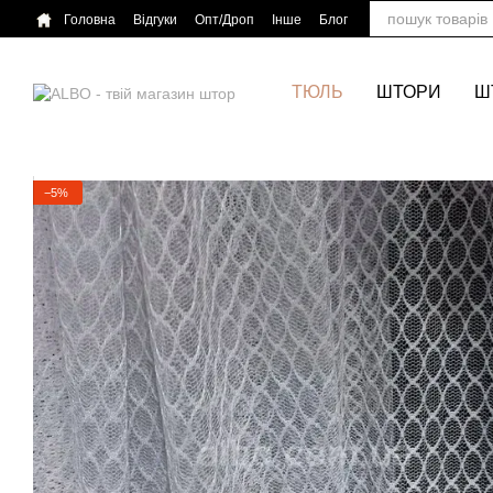
Перейти до основного контенту
Головна
Відгуки
Опт/Дроп
Інше
Блог
ТЮЛЬ
ШТОРИ
Ш
−5%