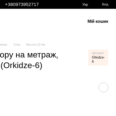
+380973952717
Укр
Вхід
Мій кошик
юнка)
Сітка
Висота 2,8-3м
ьору на метраж,
Артикул
Orkidze-
6
(Orkidze-6)