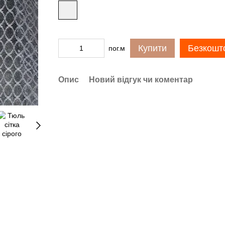
Купити
Безкошто
пог.м
Опис
Новий відгук чи коментар