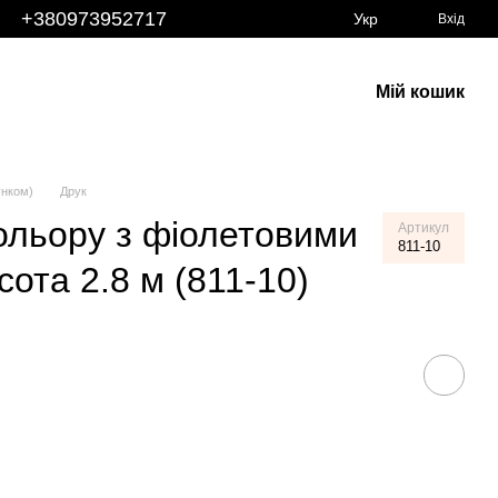
+380973952717
Укр
Вхід
Мій кошик
унком)
Друк
кольору з фіолетовими
Артикул
811-10
сота 2.8 м (811-10)