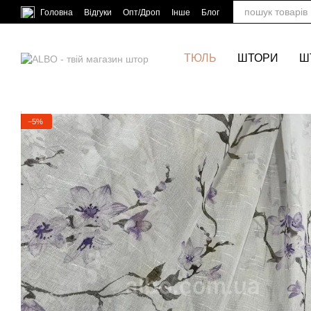
Перейти до основного контенту
Головна
Відгуки
Опт/Дроп
Інше
Блог
ТЮЛЬ
ШТОРИ
Ш
−5%