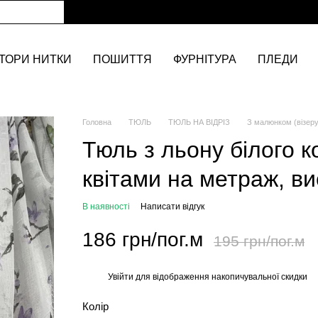
ТОРИ НИТКИ
ПОШИТТЯ
ФУРНІТУРА
ПЛЕДИ
Головна
ТЮЛЬ
ТЮЛЬ НА ВІДРІЗ
З малюнком (візер
Тюль з льону білого 
квітами на метраж, ви
В наявності
Написати відгук
186 грн/пог.м
195 грн/пог.м
Увійти
для відображення накопичувальної скидки
%
Колір