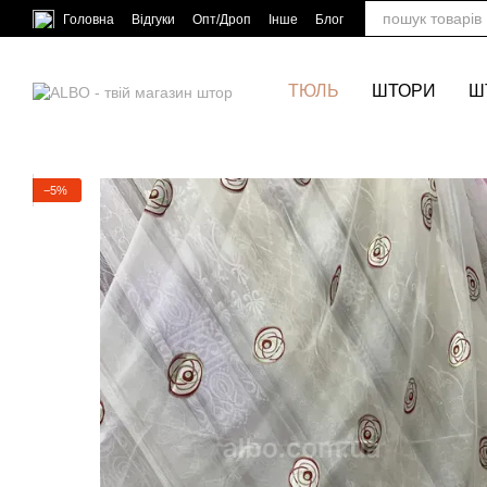
Перейти до основного контенту
Головна
Відгуки
Опт/Дроп
Інше
Блог
ТЮЛЬ
ШТОРИ
Ш
−5%