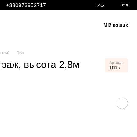
+380973952717
Укр
Вхід
Мій кошик
унком)
Друк
траж, высота 2,8м
Артикул
1111-7