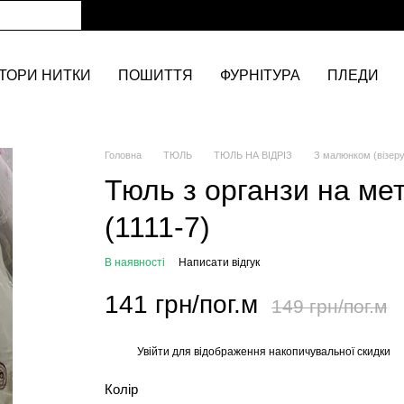
ТОРИ НИТКИ
ПОШИТТЯ
ФУРНІТУРА
ПЛЕДИ
Головна
ТЮЛЬ
ТЮЛЬ НА ВІДРІЗ
З малюнком (візер
Тюль з органзи на ме
(1111-7)
В наявності
Написати відгук
141 грн/пог.м
149 грн/пог.м
Увійти
для відображення накопичувальної скидки
%
Колір