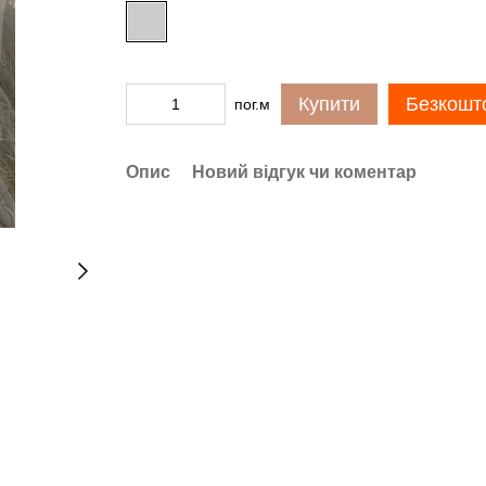
Купити
Безкошто
пог.м
Опис
Новий відгук чи коментар