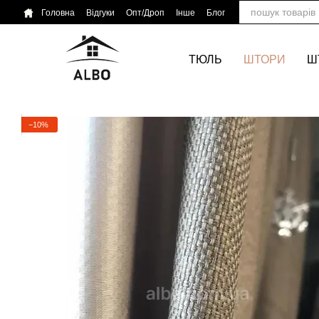
Перейти до основного контенту
Головна
Відгуки
Опт/Дроп
Інше
Блог
ТЮЛЬ
ШТОРИ
Ш
−10%