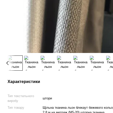
Характеристики
Тип текстильного
штори
виробу
Тип товару
Щільна тканина льон блекаут бежевого кольо
2.8 м на метраж (M5-20) шторна тканина