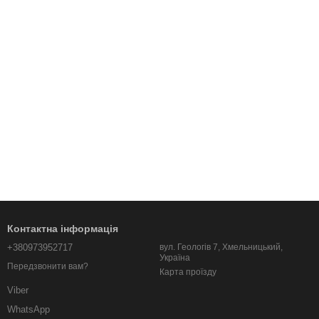
Контактна інформація
+380973952717
вул. Геологів 7, Хмельницький,
Україна
Передзвонити вам?
Карта проїзду
Viber
WhatsApp