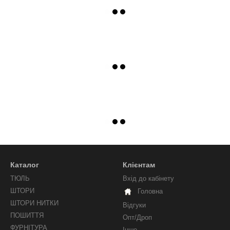
Каталог
Клієнтам
ТЮЛЬ
Вхід до кабінету
ШТОРИ
Головна
ШТОРИ НИТКИ
Відгуки
ПОШИТТЯ
Опт/Дроп
ФУРНІТУРА
Інше