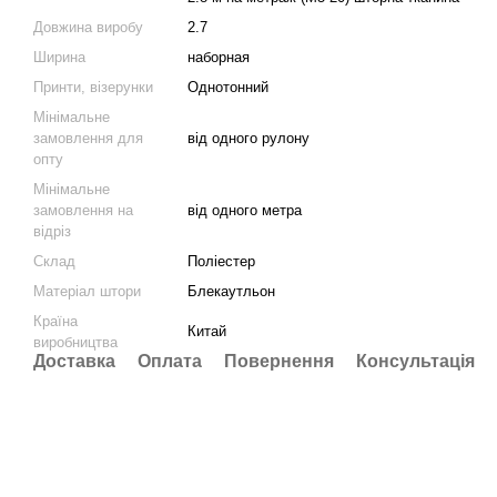
Довжина виробу
2.7
Ширина
наборная
Принти, візерунки
Однотонний
Мінімальне
замовлення для
від одного рулону
опту
Мінімальне
замовлення на
від одного метра
відріз
Склад
Поліестер
Матеріал штори
Блекаутльон
Країна
Китай
виробництва
Доставка
Оплата
Повернення
Консультація