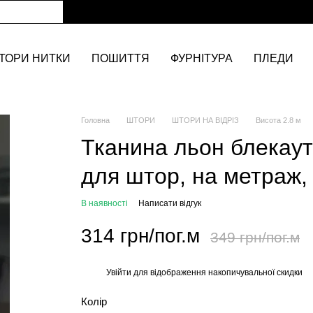
ТОРИ НИТКИ
ПОШИТТЯ
ФУРНІТУРА
ПЛЕДИ
Головна
ШТОРИ
ШТОРИ НА ВІДРІЗ
Висота 2.8 м
Тканина льон блекаут
для штор, на метраж, 
В наявності
Написати відгук
314 грн/пог.м
349 грн/пог.м
Увійти
для відображення накопичувальної скидки
%
Колір