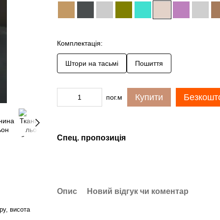
Комплектація:
Штори на тасьмі
Пошиття
Купити
Безкошто
пог.м
Спец. пропозиція
Опис
Новий відгук чи коментар
ру, висота