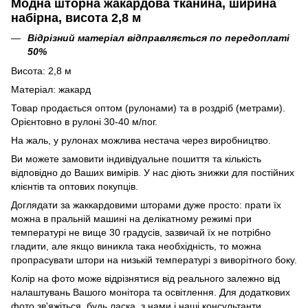
Модна шторна жакардова тканина, ширина
набірна, висота 2,8 м
Відрізний матеріал відправляється по передоплаті
50%
Висота: 2,8 м
Матеріал: жакард
Товар продається оптом (рулонами) та в роздріб (метрами).
Орієнтовно в рулоні 30-40 м/пог.
На жаль, у рулонах можлива нестача через виробництво.
Ви можете замовити індивідуальне пошиття та кількість
відповідно до Ваших вимірів. У нас діють знижки для постійних
клієнтів та оптових покупців.
Доглядати за жаккардовими шторами дуже просто: прати їх
можна в пральній машині на делікатному режимі при
температурі не вище 30 градусів, зазвичай їх не потрібно
гладити, але якщо виникла така необхідність, то можна
пропрасувати штори на низькій температурі з виворітного боку.
Колір на фото може відрізнятися від реального залежно від
налаштувань Вашого монітора та освітлення. Для додаткових
фото зв'яжіться, будь ласка, з нами і наші консультанти