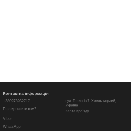
Контактна інформація
+380973952717
вул. Геологів 7, Хмельницький,
Україна
Передзвонити вам?
Карта проїзду
Viber
WhatsApp