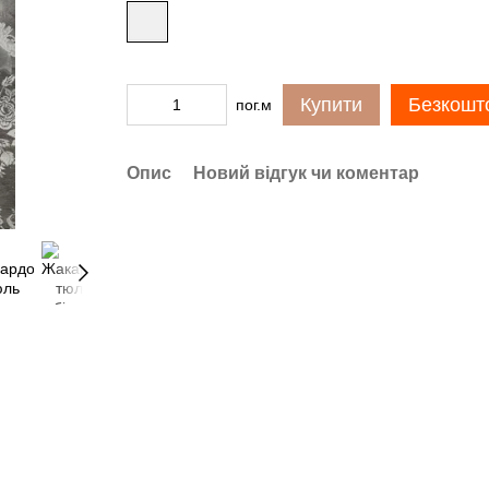
Купити
Безкошто
пог.м
Опис
Новий відгук чи коментар