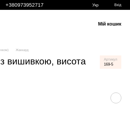
+380973952717
Укр
Вхід
Мій кошик
унком)
Жаккард
з вишивкою, висота
Артикул
169-5