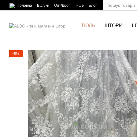
Перейти до основного контенту
Головна
Відгуки
Опт/Дроп
Інше
Блог
ТЮЛЬ
ШТОРИ
Ш
−5%