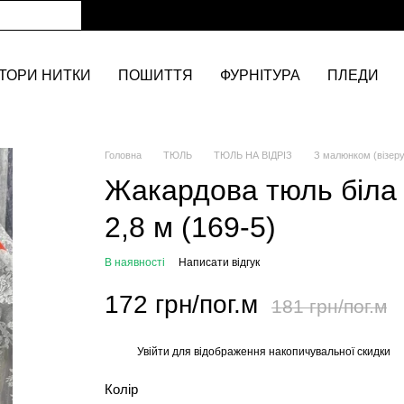
ТОРИ НИТКИ
ПОШИТТЯ
ФУРНІТУРА
ПЛЕДИ
Головна
ТЮЛЬ
ТЮЛЬ НА ВІДРІЗ
З малюнком (візер
Жакардова тюль біла 
2,8 м (169-5)
В наявності
Написати відгук
172 грн/пог.м
181 грн/пог.м
Увійти
для відображення накопичувальної скидки
%
Колір