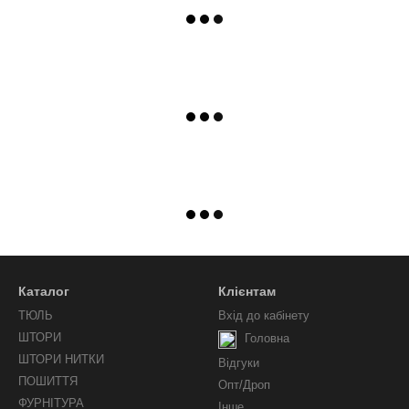
Каталог
Клієнтам
ТЮЛЬ
Вхід до кабінету
ШТОРИ
Головна
ШТОРИ НИТКИ
Відгуки
ПОШИТТЯ
Опт/Дроп
ФУРНІТУРА
Інше