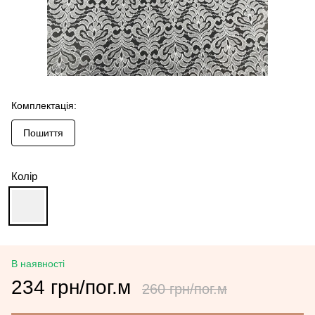
Комплектація:
Пошиття
Колір
В наявності
234 грн/пог.м
260 грн/пог.м