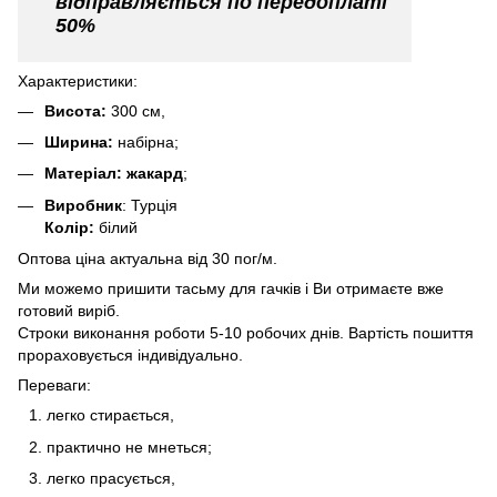
відправляється по передоплаті
50%
Характеристики:
Висота:
300 см,
Ширина:
набірна;
Матеріал: жакард
;
Виробник
: Турція
Колір:
білий
Оптова ціна актуальна від 30 пог/м.
Ми можемо пришити тасьму для гачків і Ви отримаєте вже
готовий виріб.
Строки виконання роботи 5-10 робочих днів. Вартість пошиття
прораховується індивідуально.
Переваги:
легко стирається,
практично не мнеться;
легко прасується,