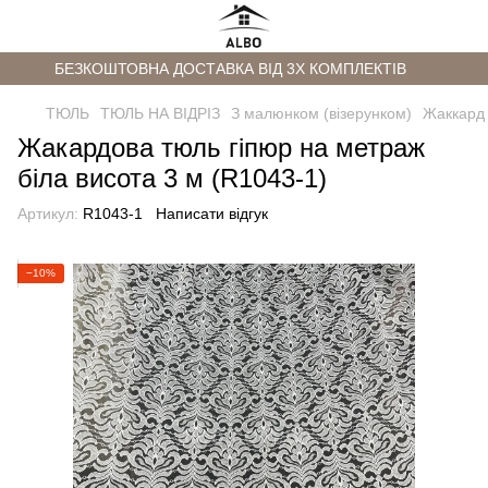
БЕЗКОШТОВНА ДОСТАВКА ВІД 3Х КОМПЛЕКТІВ
ТЮЛЬ
ТЮЛЬ НА ВІДРІЗ
З малюнком (візерунком)
Жаккард
Жакардова тюль гіпюр на метраж
біла висота 3 м (R1043-1)
Артикул:
R1043-1
Написати відгук
−10%