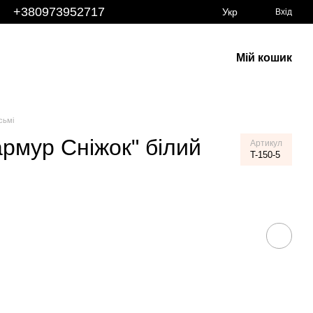
+380973952717
Укр
Вхід
Мій кошик
сьмі
рмур Сніжок" білий
Артикул
T-150-5