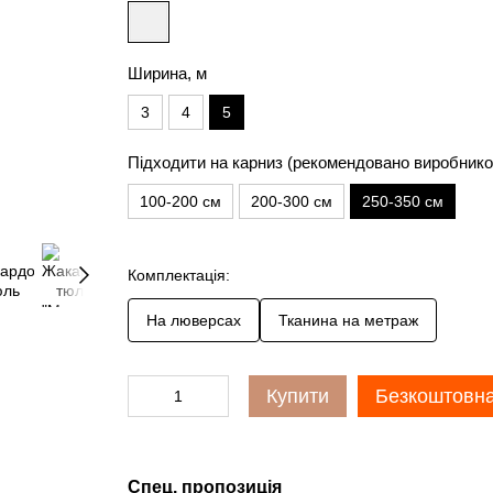
Ширина, м
3
4
5
Підходити на карниз (рекомендовано виробнико
100-200 см
200-300 см
250-350 см
Комплектація:
На люверсах
Тканина на метраж
Купити
Безкоштовна
Спец. пропозиція