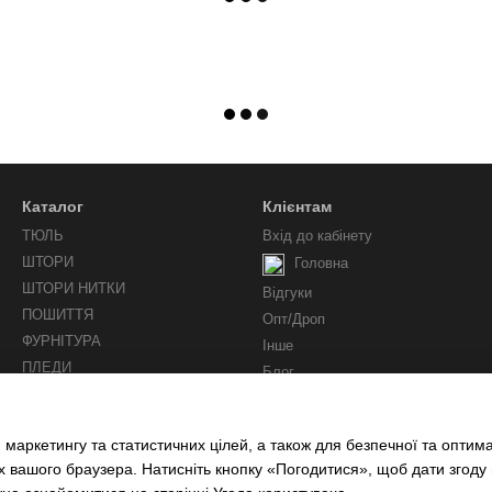
Каталог
Клієнтам
ТЮЛЬ
Вхід до кабінету
ШТОРИ
Головна
ШТОРИ НИТКИ
Відгуки
ПОШИТТЯ
Опт/Дроп
ФУРНІТУРА
Інше
ПЛЕДИ
Блог
Ми у соцмережах
 маркетингу та статистичних цілей, а також для безпечної та оптим
х вашого браузера. Натисніть кнопку «Погодитися», щоб дати згоду