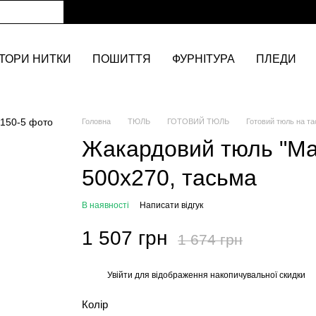
ТОРИ НИТКИ
ПОШИТТЯ
ФУРНІТУРА
ПЛЕДИ
Головна
ТЮЛЬ
ГОТОВИЙ ТЮЛЬ
Готовий тюль на та
Жакардовий тюль "Ма
500х270, тасьма
В наявності
Написати відгук
1 507 грн
1 674 грн
Увійти
для відображення накопичувальної скидки
%
Колір