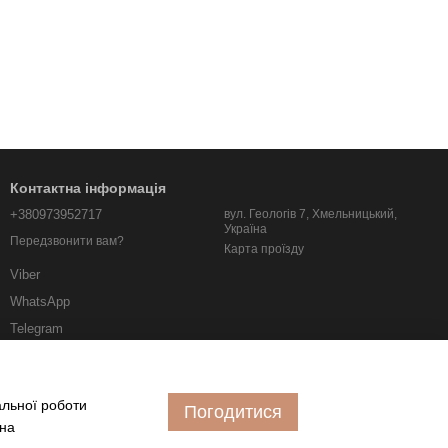
Контактна інформація
+380973952717
вул. Геологів 7, Хмельницький,
Україна
Передзвонити вам?
Карта проїзду
Viber
WhatsApp
Telegram
albo.km.ua@gmail.com
альної роботи
Погодитися
 на