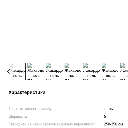
Характеристики
Тип текстильного виробу
тюль
Ширина, м
5
Підходити на карниз (рекомендовано виробником)
250-350 см