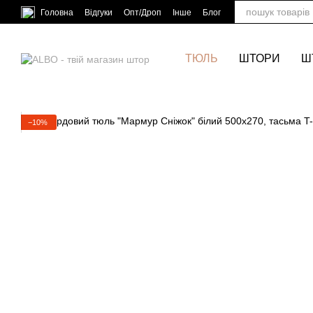
Перейти до основного контенту
Головна
Відгуки
Опт/Дроп
Інше
Блог
ТЮЛЬ
ШТОРИ
Ш
−10%