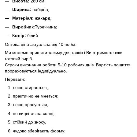
Висота:
280 см,
Ширина:
набірна;
Матеріал: жакард
;
Виробник
:Туреччина;
Колір:
білий.
Оптова ціна актуальна від 40 пог/м.
Ми можемо пришити тасьму для гачків і Ви отримаєте вже
готовий виріб.
Строки виконання роботи 5-10 робочих днів. Вартість пошиття
прораховується індивідуально.
Переваги:
легко стирається,
практично не мнеться;
легко прасується,
не вицвітає на сонці;
стійкий до зносу,
чудово зберігають форму;