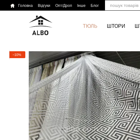
Перейти до основного контенту
Головна
Відгуки
Опт/Дроп
Інше
Блог
ТЮЛЬ
ШТОРИ
Ш
−10%