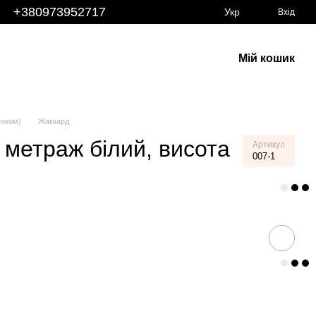
+380973952717
Укр
Вхід
Мій кошик
унком)
Жаккард
метраж білий, висота
Артикул
007-1