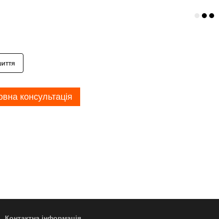
иття
вна консультація
Контактна інформація