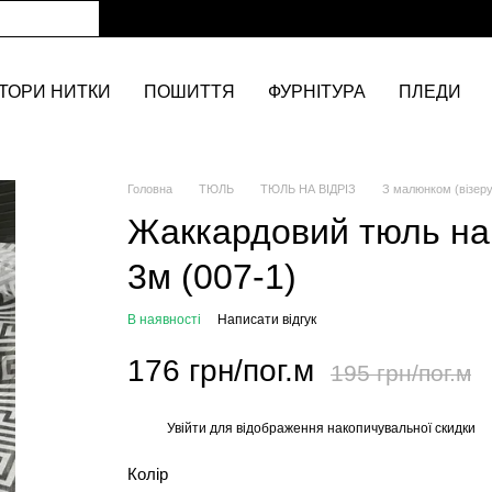
ТОРИ НИТКИ
ПОШИТТЯ
ФУРНІТУРА
ПЛЕДИ
Головна
ТЮЛЬ
ТЮЛЬ НА ВІДРІЗ
З малюнком (візер
Жаккардовий тюль на 
3м (007-1)
В наявності
Написати відгук
176 грн/пог.м
195 грн/пог.м
Увійти
для відображення накопичувальної скидки
%
Колір