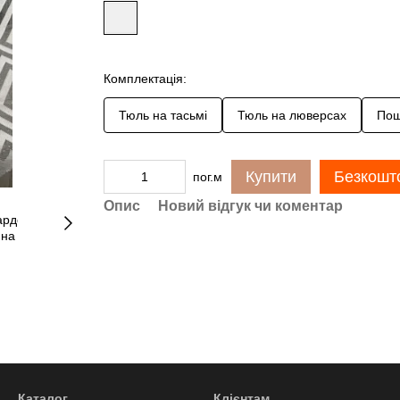
Комплектація:
Тюль на тасьмі
Тюль на люверсах
Пош
Купити
Безкошто
пог.м
Опис
Новий відгук чи коментар
Каталог
Клієнтам