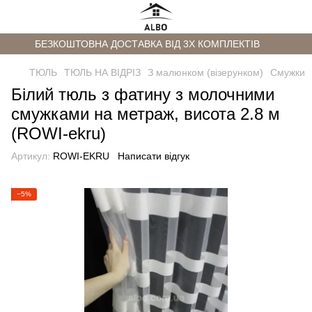
БЕЗКОШТОВНА ДОСТАВКА ВІД 3Х КОМПЛЕКТІВ
ТЮЛЬ
ТЮЛЬ НА ВІДРІЗ
З малюнком (візерунком)
Смужки
Білий тюль з фатину з молочними
смужками на метраж, висота 2.8 м
(ROWI-ekru)
Артикул:
ROWI-EKRU
Написати відгук
−5%