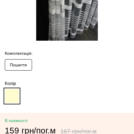
Комплектація:
Пошиття
Колір
В наявності
159 грн/пог.м
167 грн/пог.м