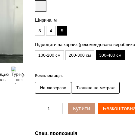
Ширина, м
3
4
5
Підходити на карниз (рекомендовано виробнико
100-200 см
200-300 см
300-400 см
Комплектація:
На люверсах
Тканина на метраж
Купити
Безкоштовна
Спец. пропозиція