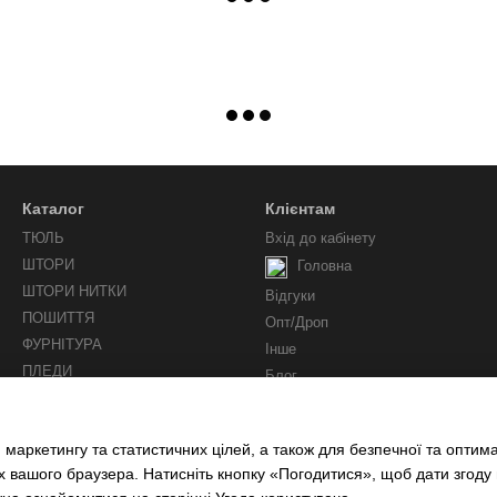
Каталог
Клієнтам
ТЮЛЬ
Вхід до кабінету
ШТОРИ
Головна
ШТОРИ НИТКИ
Відгуки
ПОШИТТЯ
Опт/Дроп
ФУРНІТУРА
Інше
ПЛЕДИ
Блог
Ми у соцмережах
 маркетингу та статистичних цілей, а також для безпечної та оптим
х вашого браузера. Натисніть кнопку «Погодитися», щоб дати згоду