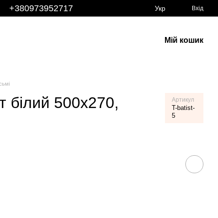
+380973952717
Укр
Вхід
Мій кошик
сьмі
т білий 500х270,
Артикул
T-batist-
5