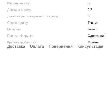
Ширина виробу
5
Довжина виробу
2.7
Довжина рекомендованого карнизу.
3
Спосіб підвісу
Тесьма
Матеріал
Батист
Принти, візерунки
Однотонний
Країна виробництва
Україна
Доставка
Оплата
Повернення
Консультація