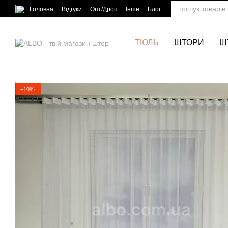
Перейти до основного контенту
Головна
Відгуки
Опт/Дроп
Інше
Блог
ТЮЛЬ
ШТОРИ
Ш
−10%