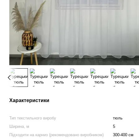
Характеристики
Тип текстильного виробу
тюль
Ширина, м
5
Підходити на карниз (рекомендовано виробником)
300-400 см