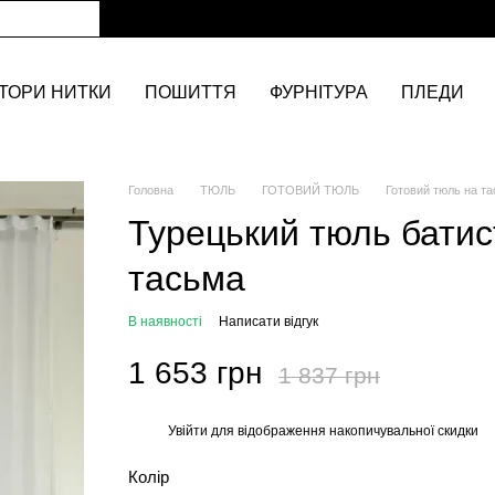
ТОРИ НИТКИ
ПОШИТТЯ
ФУРНІТУРА
ПЛЕДИ
Головна
ТЮЛЬ
ГОТОВИЙ ТЮЛЬ
Готовий тюль на та
Турецький тюль батис
тасьма
В наявності
Написати відгук
1 653 грн
1 837 грн
Увійти
для відображення накопичувальної скидки
%
Колір