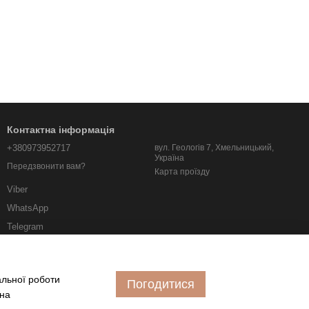
Контактна інформація
+380973952717
вул. Геологів 7, Хмельницький,
Україна
Передзвонити вам?
Карта проїзду
Viber
WhatsApp
Telegram
albo.km.ua@gmail.com
альної роботи
Погодитися
 на