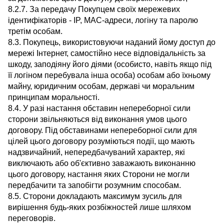
8.2.7. За передачу Покупцем своїх мережевих
ідентифікаторів - IP, MAC-адреси, логіну та паролю
третім особам.
8.3. Покупець, використовуючи наданий йому доступ до
мережі Інтернет, самостійно несе відповідальність за
шкоду, заподіяну його діями (особисто, навіть якщо під
її логіном перебувала інша особа) особам або їхньому
майну, юридичним особам, державі чи моральним
принципам моральності.
8.4. У разі настання обставин непереборної сили
сторони звільняються від виконання умов цього
договору. Під обставинами непереборної сили для
цілей цього договору розуміються події, що мають
надзвичайний, непередбачуваний характер, які
виключають або об'єктивно заважають виконанню
цього договору, настання яких Сторони не могли
передбачити та запобігти розумним способам.
8.5. Сторони докладають максимум зусиль для
вирішення будь-яких розбіжностей лише шляхом
переговорів.