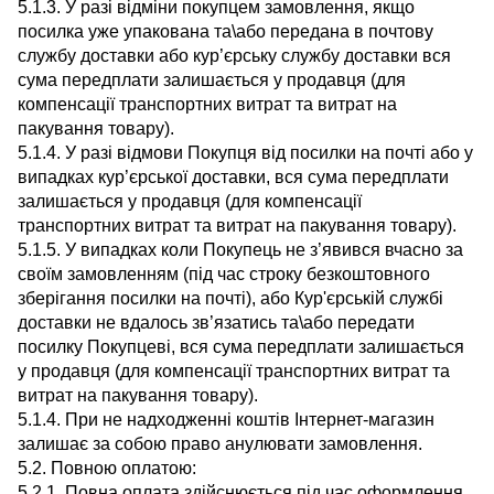
5.1.3. У разі відміни покупцем замовлення, якщо
посилка уже упакована та\або передана в почтову
службу доставки або кур’єрську службу доставки вся
сума передплати залишається у продавця (для
компенсації транспортних витрат та витрат на
пакування товару).
5.1.4. У разі відмови Покупця від посилки на почті або у
випадках кур’єрської доставки, вся сума передплати
залишається у продавця (для компенсації
транспортних витрат та витрат на пакування товару).
5.1.5. У випадках коли Покупець не з’явився вчасно за
своїм замовленням (під час строку безкоштовного
зберігання посилки на почті), або Кур'єрській службі
доставки не вдалось зв’язатись та\або передати
посилку Покупцеві, вся сума передплати залишається
у продавця (для компенсації транспортних витрат та
витрат на пакування товару).
5.1.4. При не надходженні коштів Інтернет-магазин
залишає за собою право анулювати замовлення.
5.2. Повною оплатою:
5.2.1. Повна оплата здійснюється під час оформлення