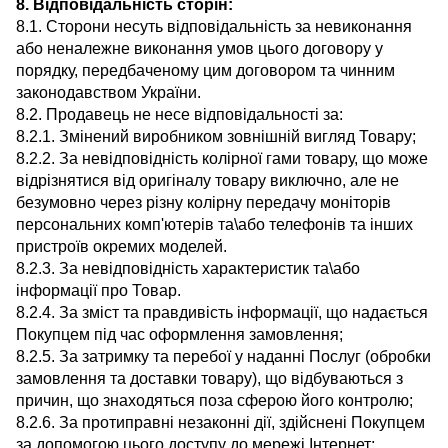
8. Відповідальність сторін:
8.1. Сторони несуть відповідальність за невиконання
або неналежне виконання умов цього договору у
порядку, передбаченому цим договором та чинним
законодавством України.
8.2. Продавець не несе відповідальності за:
8.2.1. Змінений виробником зовнішній вигляд Товару;
8.2.2. За невідповідність колірної гами товару, що може
відрізнятися від оригіналу товару виключно, але не
безумовно через різну колірну передачу моніторів
персональних комп'ютерів та\або телефонів та інших
пристроїв окремих моделей.
8.2.3. За невідповідність характеристик та\або
інформації про Товар.
8.2.4. За зміст та правдивість інформації, що надається
Покупцем під час оформлення замовлення;
8.2.5. За затримку та перебої у наданні Послуг (обробки
замовлення та доставки товару), що відбуваються з
причин, що знаходяться поза сферою його контролю;
8.2.6. За протиправні незаконні дії, здійснені Покупцем
за допомогою цього доступу до мережі Інтернет;