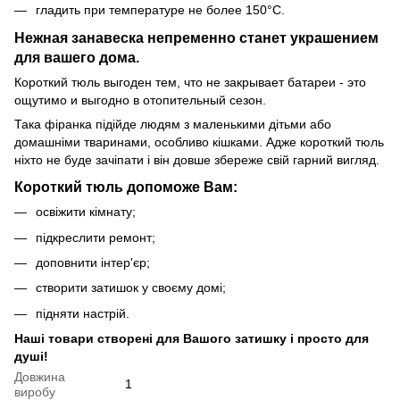
гладить при температуре не более 150°C.
Нежная занавеска непременно станет украшением
для вашего дома.
Короткий тюль выгоден тем, что не закрывает батареи - это
ощутимо и выгодно в отопительный сезон.
Така фіранка підійде людям з маленькими дітьми або
домашніми тваринами, особливо кішками. Адже короткий тюль
ніхто не буде зачіпати і він довше збереже свій гарний вигляд.
Короткий тюль допоможе Вам:
освіжити кімнату;
підкреслити ремонт;
доповнити інтер'єр;
створити затишок у своєму домі;
підняти настрій.
Наші товари створені для Вашого затишку і просто для
душі!
Довжина
1
виробу