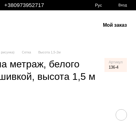
+380973952717
Рус
Вход
Мой заказ
 рисунка)
Сетка
Высота 1,5-2м
на метраж, белого
Артикул
136-4
шивкой, высота 1,5 м