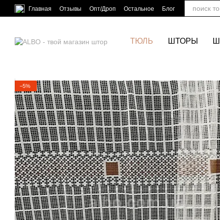
Перейти к основному контенту
Главная
Отзывы
Опт/Дроп
Остальное
Блог
ТЮЛЬ
ШТОРЫ
Ш
−5%