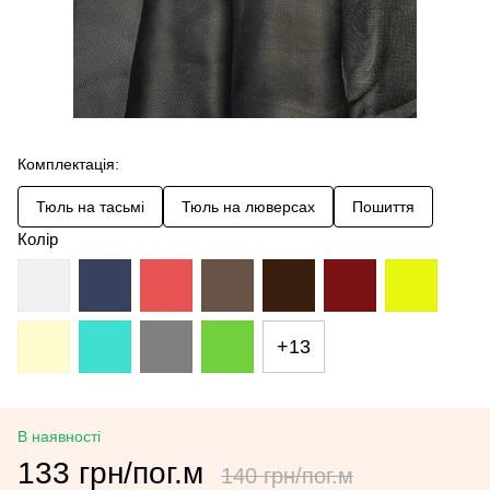
Комплектація:
Тюль на тасьмі
Тюль на люверсах
Пошиття
Колір
+13
В наявності
133 грн/пог.м
140 грн/пог.м