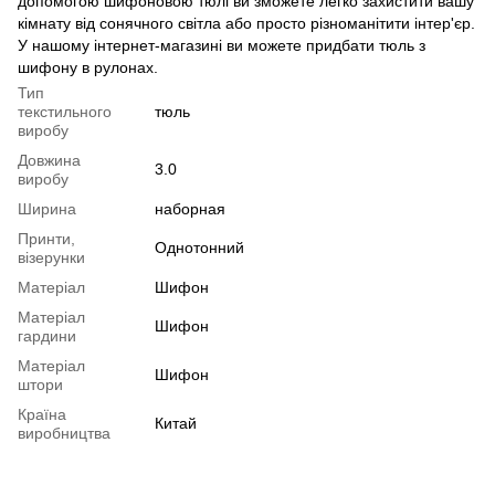
допомогою шифоновою тюлі ви зможете легко захистити вашу
кімнату від сонячного світла або просто різноманітити інтер'єр.
У нашому інтернет-магазині ви можете придбати тюль з
шифону в рулонах.
Тип
текстильного
тюль
виробу
Довжина
3.0
виробу
Ширина
наборная
Принти,
Однотонний
візерунки
Матеріал
Шифон
Матеріал
Шифон
гардини
Матеріал
Шифон
штори
Країна
Китай
виробництва