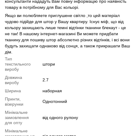
консультанти нададуть Вам повну інформацію про наявність
товару в потрібному для Вас кольорі.
Якщо ви полюбляете приглушене світло ,то цей матеріал
чудово підійде для штор у Вашу квартиру. Існує міф, що від
кольору захищають лише темні відтінки тканини блекаут - це
не так! В нашому інтернет-магазині Ви можете придбати
тканину для пошиву штор абсолютно різних відтінків, і всі вони
будуть захищати однаково від сонця, а також прикрашати Ваш
дім.
Тип
текстильного
штори
виробу
Довжина
2.7
виробу
Ширина
наборная
Принти,
Однотонний
візерунки
Мінімальне
замовлення
від одного рулону
для опту
Мінімальне
замовлення на
від одного метра