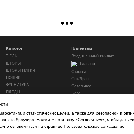
Каталог
Клиентам
ТЮЛЬ
Вход в личный кабинет
ШТОРЫ
Главная
ШТОРЫ НИТКИ
Отзывы
ПОШИВ
Опт/Дроп
ФУРНИТУРА
Остальное
ПЛЕДЫ
Блог
ости
Мы в соцсетях
маркетинга и статистических целей, а также для безопасной и опт
 вашего браузера. Нажмите на кнопку «Согласиться», чтобы дать с
ожно ознакомиться на странице
Пользовательское соглашение
.