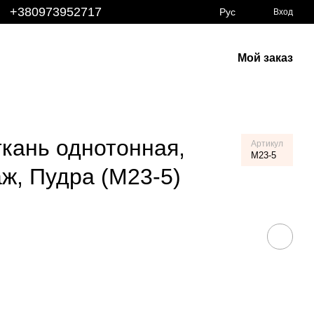
+380973952717
Рус
Вход
Мой заказ
м
кань однотонная,
Артикул
M23-5
аж, Пудра (M23-5)