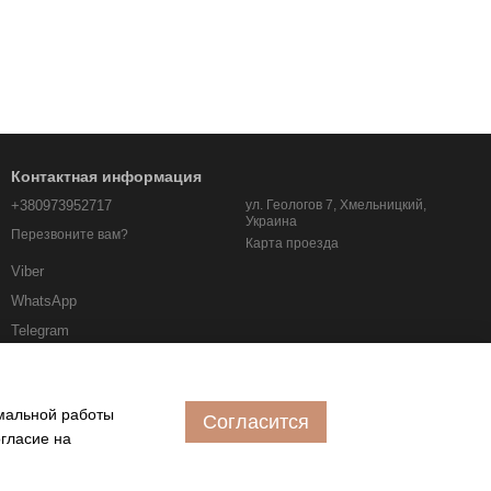
Контактная информация
+380973952717
ул. Геологов 7, Хмельницкий,
Украина
Перезвоните вам?
Карта проезда
Viber
WhatsApp
Telegram
albo.km.ua@gmail.com
имальной работы
Согласится
огласие на