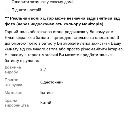
Створити затишок у своєму домі;
Підняти настрій.
*** Реальний колір штор може незначно відрізнятися від
фото (через недосконалість кольору моніторів).
Гарний тюль обов'язково стане родзинкою у Вашому домі.
Якісні фіранки з батіста – це модно, стильно та елегантно! З
допомогою тюлю з батисту Ви зможете легко захистити Вашу
кімнату від сонячного світла або просто різноманітити інтер'єр.
У нашому інтернет-магазині Ви можете придбати тюль з
батисту в рулонах.
Довжина
2.7
виробу
Принти,
Однотонний
візерунки
Матеріал
Батист
Країна
Китай
виробництва