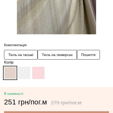
Комплектація:
Тюль на тасьмі
Тюль на люверсах
Пошиття
Колір
В наявності
251 грн/пог.м
279 грн/пог.м