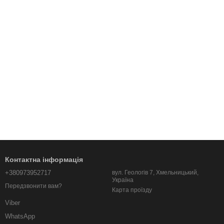
Контактна інформація
+380973952717
вул. Геологів 7, Хмельницький,
Україна
Передзвонити вам?
Карта проїзду
Viber
WhatsApp