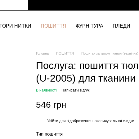
ТОРИ НИТКИ
ПОШИТТЯ
ФУРНІТУРА
ПЛЕДИ
Головна
ПОШИТТЯ
Пошиття за типом тканин (технічна)
Послуга: пошиття тюлі
(U-2005) для тканини
В наявності
Написати відгук
546 грн
Увійти
для відображення накопичувальної скидки
%
Тип пошиття