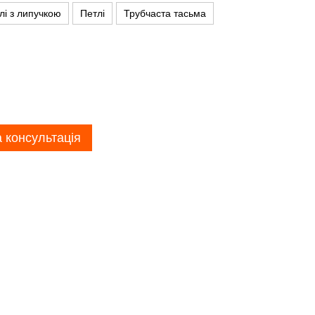
лі з липучкою
Петлі
Трубчаста тасьма
 консультація