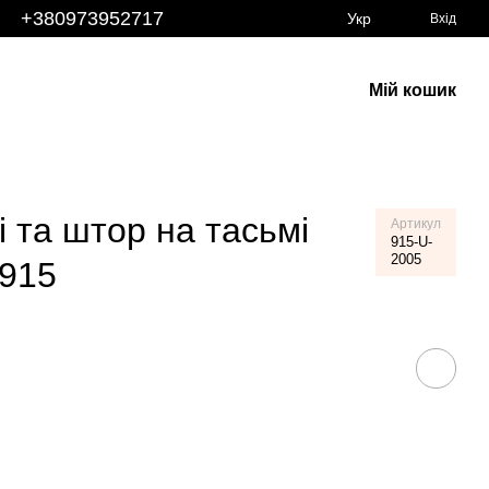
+380973952717
Укр
Вхід
Мій кошик
 та штор на тасьмі
Артикул
915-U-
2005
 915