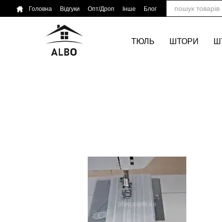
Перейти до основного контенту
Головна
Відгуки
Опт/Дроп
Інше
Блог
ТЮЛЬ
ШТОРИ
Ш