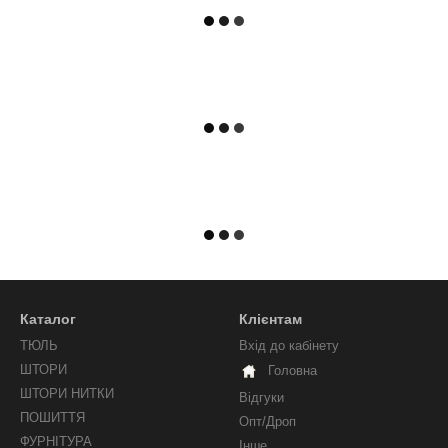
Каталог
Клієнтам
ТЮЛЬ
Вхід до кабінету
ШТОРИ
Головна
ШТОРИ НИТКИ
Відгуки
ПОШИТТЯ
Опт/Дроп
ФУРНІТУРА
Інше