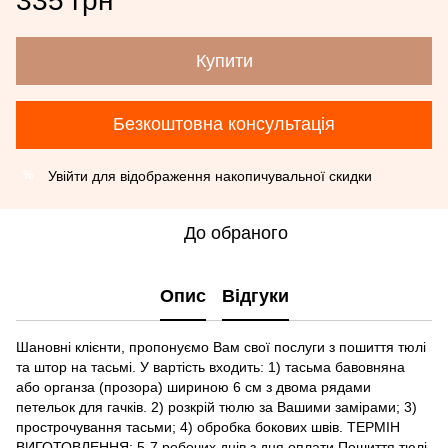
335 грн
Купити
Безкоштовна консультація
Увійти
для відображення накопичувальної скидки
%
До обраного
Опис
Відгуки
Шановні клієнти, пропонуємо Вам свої послуги з пошиття тюлі
та штор на тасьмі. У вартість входить: 1) тасьма бавовняна
або органза (прозора) шириною 6 см з двома рядами
петельок для гачків. 2) розкрій тюлю за Вашими замірами; 3)
прострочування тасьми; 4) обробка бокових швів. ТЕРМІН
ВИГОТОВЛЕННЯ: 5-7 робочих днів з дня оплати Пошиття тюлі