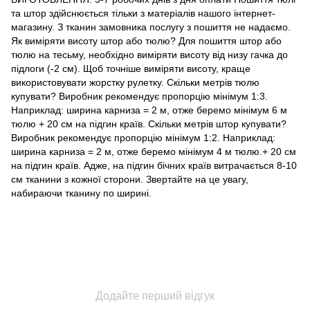
та штор здійснюється тільки з матеріалів нашого інтернет-
магазину. З тканин замовника послугу з пошиття не надаємо.
Як виміряти висоту штор або тюлю? Для пошиття штор або
тюлю на тесьму, необхідно виміряти висоту від низу гачка до
підлоги (-2 см). Щоб точніше виміряти висоту, краще
використовувати жорстку рулетку. Скільки метрів тюлю
купувати? Виробник рекомендує пропорцію мінімум 1:3.
Наприклад: ширина карниза = 2 м, отже беремо мінімум 6 м
тюлю + 20 см на підгин країв. Скільки метрів штор купувати?
Виробник рекомендує пропорцію мінімум 1:2. Наприклад:
ширина карниза = 2 м, отже беремо мінімум 4 м тюлю.+ 20 см
на підгин країв. Адже, на підгин бічних країв витрачається 8-10
см тканини з кожної сторони. Звертайте на це увагу,
набираючи тканину по ширині.
Додайте перший відгук