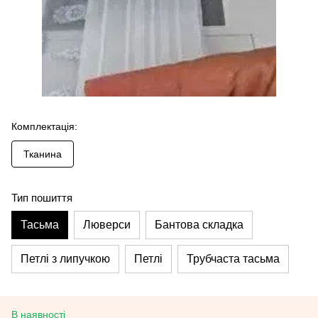
Комплектація:
Тканина
Тип пошиття
Тасьма
Люверси
Бантова складка
Петлі з липучкою
Петлі
Трубчаста тасьма
В наявності