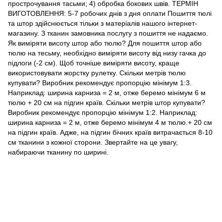
прострочування тасьми; 4) обробка бокових швів. ТЕРМІН
ВИГОТОВЛЕННЯ: 5-7 робочих днів з дня оплати Пошиття тюлі
та штор здійснюється тільки з матеріалів нашого інтернет-
магазину. З тканин замовника послугу з пошиття не надаємо.
Як виміряти висоту штор або тюлю? Для пошиття штор або
тюлю на тесьму, необхідно виміряти висоту від низу гачка до
підлоги (-2 см). Щоб точніше виміряти висоту, краще
використовувати жорстку рулетку. Скільки метрів тюлю
купувати? Виробник рекомендує пропорцію мінімум 1:3.
Наприклад: ширина карниза = 2 м, отже беремо мінімум 6 м
тюлю + 20 см на підгин країв. Скільки метрів штор купувати?
Виробник рекомендує пропорцію мінімум 1:2. Наприклад:
ширина карниза = 2 м, отже беремо мінімум 4 м тюлю.+ 20 см
на підгин країв. Адже, на підгин бічних країв витрачається 8-10
см тканини з кожної сторони. Звертайте на це увагу,
набираючи тканину по ширині.