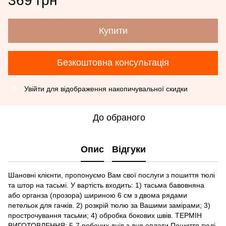
369 грн
Купити
Безкоштовна консультація
Увійти
для відображення накопичувальної скидки
%
До обраного
Опис
Відгуки
Шановні клієнти, пропонуємо Вам свої послуги з пошиття тюлі
та штор на тасьмі. У вартість входить: 1) тасьма бавовняна
або органза (прозора) шириною 6 см з двома рядами
петельок для гачків. 2) розкрій тюлю за Вашими замірами; 3)
прострочування тасьми; 4) обробка бокових швів. ТЕРМІН
ВИГОТОВЛЕННЯ: 5-7 робочих днів з дня оплати Пошиття тюлі