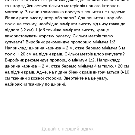
та штор здійснюється тільки з матеріалів нашого інтернет-
магазину. З тканин замовника послугу з пошиття не надаємо.
Як виміряти висоту штор або тюлю? Для пошиття штор або
тюлю на тесьму, необхідно виміряти висоту від низу гачка до
підлоги (-2 см). Щоб точніше виміряти висоту, краще
використовувати жорстку рулетку. Скільки метрів тюлю
купувати? Виробник рекомендує пропорцію мінімум 1:3.
Наприклад: ширина карниза = 2 м, отже беремо мінімум 6 м
тюлю + 20 см на підгин країв. Скільки метрів штор купувати?
Виробник рекомендує пропорцію мінімум 1:2. Наприклад:
ширина карниза = 2 м, отже беремо мінімум 4 м тюлю.+ 20 см
на підгин країв. Адже, на підгин бічних країв витрачається 8-10
см тканини з кожної сторони. Звертайте на це увагу,
набираючи тканину по ширині.
Додайте перший відгук