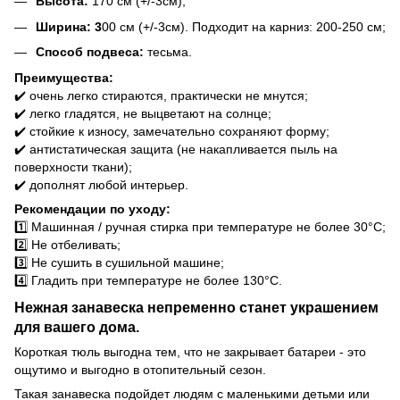
Высота:
170 см (+/-3см);
Ширина: 3
00 см (+/-3см). Подходит на карниз: 200-250 см;
Способ подвеса:
тесьма.
Преимущества:
✔️ очень легко стираются, практически не мнутся;
✔️ легко гладятся, не выцветают на солнце;
✔️ стойкие к износу, замечательно сохраняют форму;
✔️ антистатическая защита (не накапливается пыль на
поверхности ткани);
✔️ дополнят любой интерьер.
Рекомендации по уходу:
1️⃣ Машинная / ручная стирка при температуре не более 30°C;
2️⃣ Не отбеливать;
3️⃣ Не сушить в сушильной машине;
4️⃣ Гладить при температуре не более 130°C.
Нежная занавеска непременно станет украшением
для вашего дома.
Короткая тюль выгодна тем, что не закрывает батареи - это
ощутимо и выгодно в отопительный сезон.
Такая занавеска подойдет людям с маленькими детьми или