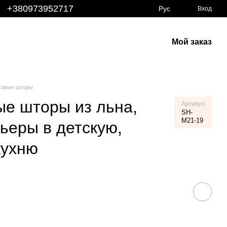
+380973952717
Рус
Вход
Мой заказ
товые шторы
е шторы из льна,
Артикул
SH-
M21-19
ьеры в детскую,
кухню