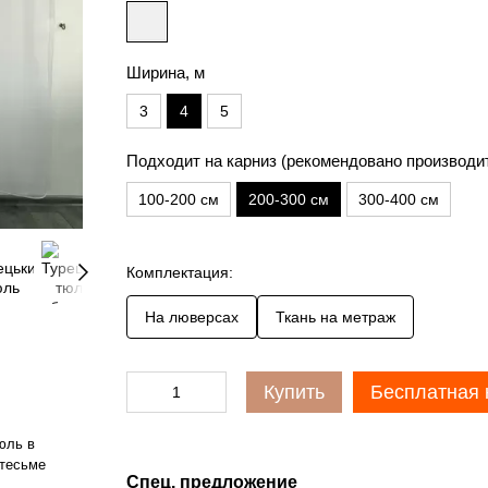
Ширина, м
3
4
5
Подходит на карниз (рекомендовано производи
100-200 см
200-300 см
300-400 см
Комплектация:
На люверсах
Ткань на метраж
Купить
Бесплатная 
юль в
 тесьме
Спец. предложение