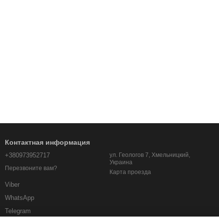
Контактная информация
+380973952717
ул. Геологов 7, Хмельницкий,
Украина
Перезвоните вам?
Карта проезда
Viber
WhatsApp
Telegram