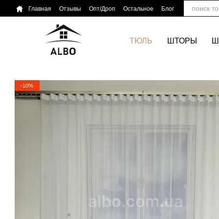
Перейти к основному контенту
Главная
Отзывы
Опт/Дроп
Остальное
Блог
ТЮЛЬ
ШТОРЫ
Ш
−10%