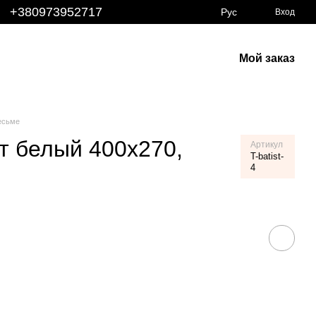
+380973952717
Рус
Вход
Мой заказ
есьме
т белый 400х270,
Артикул
T-batist-
4