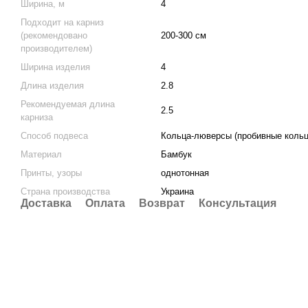
Ширина, м
4
Подходит на карниз
(рекомендовано
200-300 см
производителем)
Ширина изделия
4
Длина изделия
2.8
Рекомендуемая длина
2.5
карниза
Способ подвеса
Кольца-люверсы (пробивные кольц
Материал
Бамбук
Принты, узоры
однотонная
Страна производства
Украина
Доставка
Оплата
Возврат
Консультация