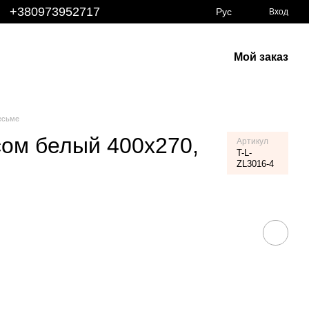
+380973952717
Рус
Вход
Мой заказ
есьме
сом белый 400х270,
Артикул
T-L-
ZL3016-4