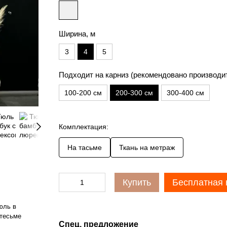
Ширина, м
3
4
5
Подходит на карниз (рекомендовано производи
100-200 см
200-300 см
300-400 см
Комплектация:
На тасьме
Ткань на метраж
Купить
Бесплатная 
юль в
 тесьме
Спец. предложение