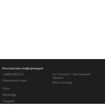
Контактная информация
+380973952717
ул. Геологов 7, Хмельницкий,
Украина
Перезвоните вам?
Карта проезда
Viber
WhatsApp
Telegram