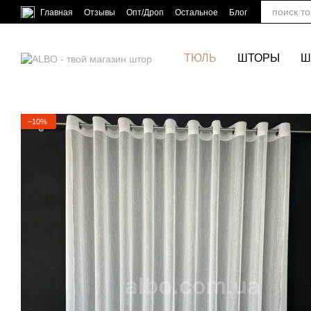
Перейти к основному контенту
Главная
Отзывы
Опт/Дроп
Остальное
Блог
ТЮЛЬ
ШТОРЫ
Ш
−10%