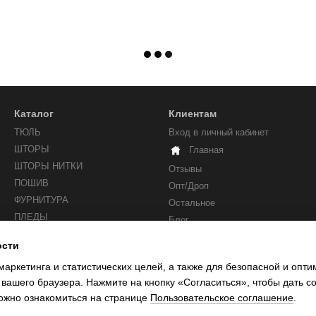
Каталог
Клиентам
ТЮЛЬ
Вход в личный кабинет
ШТОРЫ
Главная
ШТОРЫ НИТКИ
Отзывы
ПОШИВ
Опт/Дроп
ФУРНИТУРА
Остальное
ПЛЕДЫ
Блог
ости
Мы в соцсетях
маркетинга и статистических целей, а также для безопасной и опт
 вашего браузера. Нажмите на кнопку «Согласиться», чтобы дать с
ожно ознакомиться на странице
Пользовательское соглашение
.