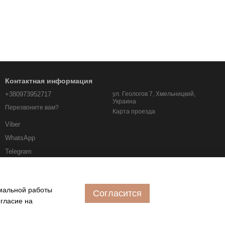
Контактная информация
+380973952717
ул. Геологов 7, Хмельницкий,
Украина
Перезвоните вам?
Карта проезда
Viber
WhatsApp
Telegram
albo.km.ua@gmail.com
имальной работы
Согласится
огласие на