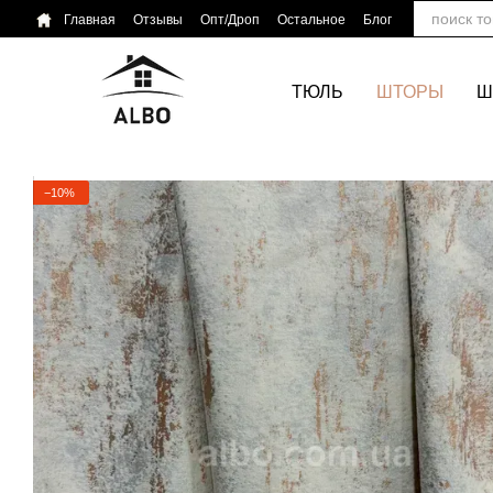
Перейти к основному контенту
Главная
Отзывы
Опт/Дроп
Остальное
Блог
ТЮЛЬ
ШТОРЫ
Ш
−10%