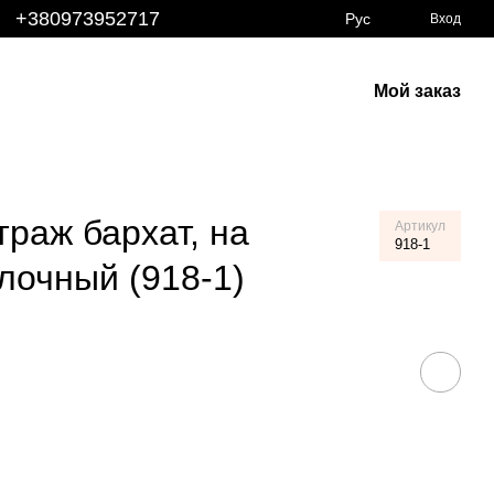
+380973952717
Рус
Вход
Мой заказ
м
траж бархат, на
Артикул
918-1
лочный (918-1)