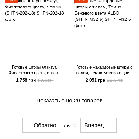
−10%
−10%
Готовые шторы блэкаут,
Готовые жакардовые шторы с
Фиолетового цвета, с тюлю
тюлем, Темно Бежевого цвета
(SHTN-202-18)
ALBO (SHTN-M32-5)
1 758 грн
2 051 грн
1 953 грн
2 279 грн
Показать еще 20 товаров
Обратно
Вперед
7
из 11