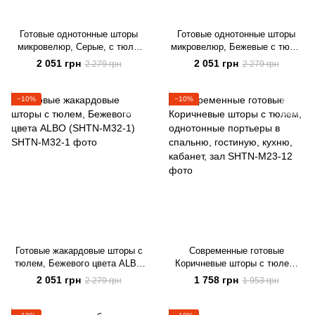
Готовые однотонные шторы
Готовые однотонные шторы
микровелюр, Серые, с тюлю
микровелюр, Бежевые с тюлю
(SHTN-PK-339)
(SHTN-PK-95)
2 051 грн
2 051 грн
2 279 грн
2 279 грн
−10%
−10%
Готовые жакардовые шторы с
Современные готовые
тюлем, Бежевого цвета ALBO
Коричневые шторы с тюлем,
(SHTN-M32-1)
однотонные портьеры в
2 051 грн
1 758 грн
2 279 грн
1 953 грн
спальню, гостиную, кухню,
кабанет, зал