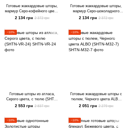
Готовые жаккардовые шторы,
Готовые жаккардовые шторы,
мармур Серо-кофейного цвета,
мармур Cеро-шоколадного
с тюлем (SHTN-K3-6)
цвета, с тюлем (SHTN-K3-2)
2 134 грн
2 134 грн
2 372 грн
2 372 грн
−10%
−10%
Готовые шторы из атласа,
Готовые жакардовые шторы с
Серого цвета, с тюлю (SHTN-
тюлем, Черного цвета ALBO
VR-24)
(SHTN-M32-7)
2 553 грн
2 051 грн
2 837 грн
2 279 грн
−10%
−10%