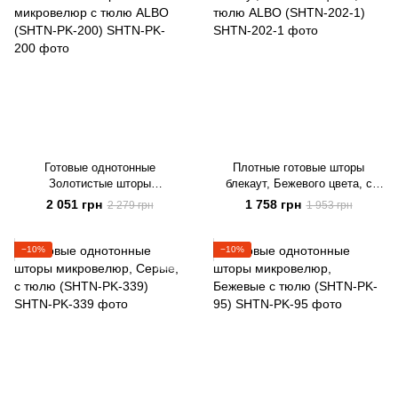
Готовые однотонные
Плотные готовые шторы
Золотистые шторы
блекаут, Бежевого цвета, с
микровелюр с тюлю ALBO
тюлю ALBO (SHTN-202-1)
2 051 грн
1 758 грн
2 279 грн
1 953 грн
(SHTN-PK-200)
−10%
−10%