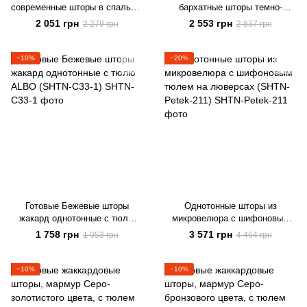
современные шторы в спальню
бархатные шторы темно-
Молочные с тюлю (SHTN-K7-1)
шоколадного цвета с тюлю
2 051 грн
2 553 грн
2 279 грн
2 837 грн
(SHTN-915-19)
−10%
−20%
Готовые Бежевые шторы
Однотонные шторы из
жакард однотонные с тюлю
микровелюра с шифоновым
ALBO (SHTN-C33-1)
тюлем на люверсах (SHTN-
1 758 грн
3 571 грн
1 953 грн
4 464 грн
Petek-211)
−10%
−10%