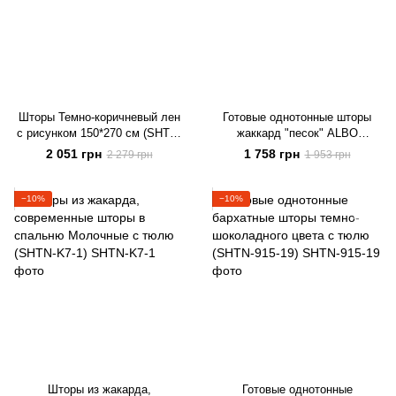
Шторы Темно-коричневый лен
Готовые однотонные шторы
с рисунком 150*270 см (SHTN-
жаккард "песок" ALBO
M17-8)
Фиолетовые (SHTN-C33-18)
2 051 грн
1 758 грн
2 279 грн
1 953 грн
−10%
−10%
Шторы из жакарда,
Готовые однотонные