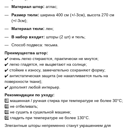
Материал штор:
атлас;
Размер тюли:
ширина 400 см (+/-3см), высота 270 см
(+/-3см);
Материал тюли:
лен;
В набор входит:
шторы (2 шт) и тюль;
Способ подвеса: тесьма.
Преимущества штор:
✔️ очень легко стираются, практически не мнутся;
✔️ легко гладятся, не выцветают на солнце;
✔️ стойкие к износу, замечательно сохраняют форму;
✔️ антистатическая защита (не накапливается пыль на
поверхности ткани);
✔️ дополнят любой интерьер.
Рекомендации по уходу:
1️⃣ машинная / ручная стирка при температуре не более 30°C;
2️⃣ не отбеливать;
3️⃣ не сушить в сушильной машине;
4️⃣ гладить при температуре не более 130°C.
Элегантные шторы непременно станут украшением для