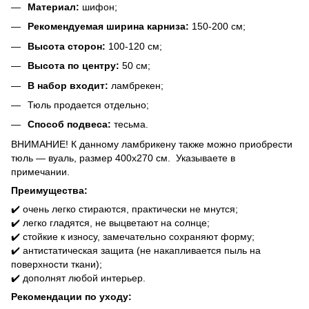
Материал:
шифон;
Рекомендуемая ширина карниза:
150-200 см;
Высота сторон:
100-120 см;
Высота по центру:
50 см;
В набор входит:
ламбрекен;
Тюль продается отдельно;
Способ подвеса:
тесьма.
ВНИМАНИЕ! К данному ламбрикену также можно приобрести
тюль ― вуаль, размер 400х270 см. Указываете в
примечании.
Преимущества:
✔️ очень легко стираются, практически не мнутся;
✔️ легко гладятся, не выцветают на солнце;
✔️ стойкие к износу, замечательно сохраняют форму;
✔️ антистатическая защита (не накапливается пыль на
поверхности ткани);
✔️ дополнят любой интерьер.
Рекомендации по уходу: