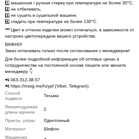
1️⃣ машинная / ручная стирка при температуре не более 30°C;
2️⃣ не отбеливать;
3️⃣ не сушить в сушильной машине;
4️⃣ гладить при температуре не более 130°C.
***
Цвет и оттенок изделия может отличаться, в зависимости от
настроек цветопередачи вашего устройства.
ВАЖНО!
Заказ оплачивать только после согласования с менеджером!
Для более подробной информации об оптовых ценах и
сотрудничестве на постоянной основе пишите или звоните
менеджеру 👇
📲 063-312-38-57
📲 https://mssg.me/hzypf (Viber, Telegram)
Способ
Тесьма
подвеса
Рекомендуемая
2
длина карниза
Принты, узоры
Однотонный
Материал
Шифон
Машинная