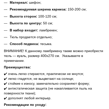
Материал:
шифон;
Рекомендуемая ширина карниза:
150-200 см;
Высота сторон:
100-120 см;
Высота по центру:
50 см;
В набор входит:
ламбрекен;
Тюль продается отдельно;
Способ подвеса:
тесьма.
ВНИМАНИЕ! К данному ламбрикену также можно приобрести
тюль ― вуаль, размер 400х270 см. Указываете в
примечании.
Преимущества:
✔️ очень легко стираются, практически не мнутся;
✔️ легко гладятся, не выцветают на солнце;
✔️ стойкие к износу, замечательно сохраняют форму;
✔️ антистатическая защита (не накапливается пыль на
поверхности ткани);
✔️ дополнят любой интерьер.
Рекомендации по уходу: