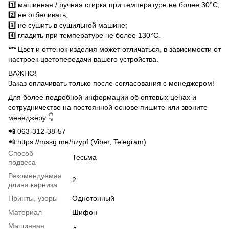
1️⃣ машинная / ручная стирка при температуре не более 30°C;
2️⃣ не отбеливать;
3️⃣ не сушить в сушильной машине;
4️⃣ гладить при температуре не более 130°C.
***
Цвет и оттенок изделия может отличаться, в зависимости от
настроек цветопередачи вашего устройства.
ВАЖНО!
Заказ оплачивать только после согласования с менеджером!
Для более подробной информации об оптовых ценах и
сотрудничестве на постоянной основе пишите или звоните
менеджеру 👇
📲 063-312-38-57
📲 https://mssg.me/hzypf (Viber, Telegram)
Способ
Тесьма
подвеса
Рекомендуемая
2
длина карниза
Принты, узоры
Однотонный
Материал
Шифон
Машинная