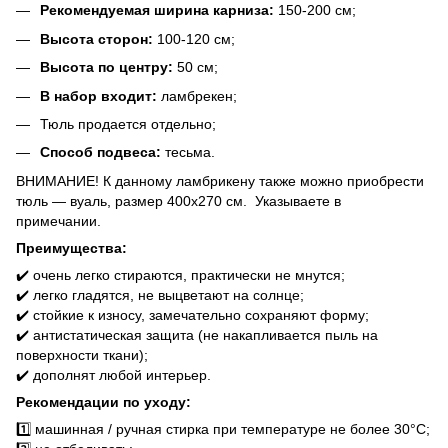
Рекомендуемая ширина карниза:
150-200 см;
Высота сторон:
100-120 см;
Высота по центру:
50 см;
В набор входит:
ламбрекен;
Тюль продается отдельно;
Способ подвеса:
тесьма.
ВНИМАНИЕ! К данному ламбрикену также можно приобрести
тюль ― вуаль, размер 400х270 см. Указываете в
примечании.
Преимущества:
✔️ очень легко стираются, практически не мнутся;
✔️ легко гладятся, не выцветают на солнце;
✔️ стойкие к износу, замечательно сохраняют форму;
✔️ антистатическая защита (не накапливается пыль на
поверхности ткани);
✔️ дополнят любой интерьер.
Рекомендации по уходу:
1️⃣ машинная / ручная стирка при температуре не более 30°C;