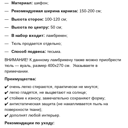
Материал:
шифон;
Рекомендуемая ширина карниза:
150-200 см;
Высота сторон:
100-120 см;
Высота по центру:
50 см;
В набор входит:
ламбрекен;
Тюль продается отдельно;
Способ подвеса:
тесьма.
ВНИМАНИЕ! К данному ламбрикену также можно приобрести
тюль ― вуаль, размер 400х270 см. Указываете в
примечании.
Преимущества:
✔️ очень легко стираются, практически не мнутся;
✔️ легко гладятся, не выцветают на солнце;
✔️ стойкие к износу, замечательно сохраняют форму;
✔️ антистатическая защита (не накапливается пыль на
поверхности ткани);
✔️ дополнят любой интерьер.
Рекомендации по уходу: