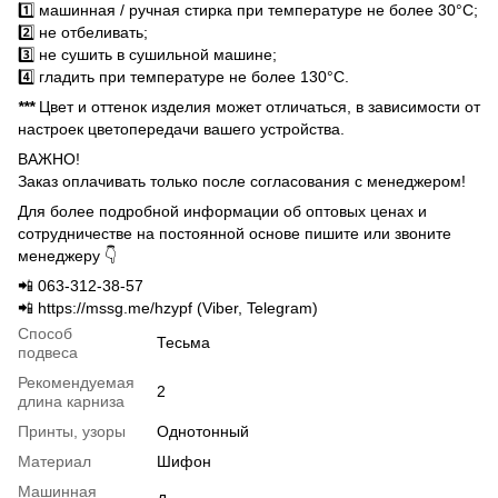
1️⃣ машинная / ручная стирка при температуре не более 30°C;
2️⃣ не отбеливать;
3️⃣ не сушить в сушильной машине;
4️⃣ гладить при температуре не более 130°C.
***
Цвет и оттенок изделия может отличаться, в зависимости от
настроек цветопередачи вашего устройства.
ВАЖНО!
Заказ оплачивать только после согласования с менеджером!
Для более подробной информации об оптовых ценах и
сотрудничестве на постоянной основе пишите или звоните
менеджеру 👇
📲 063-312-38-57
📲 https://mssg.me/hzypf (Viber, Telegram)
Способ
Тесьма
подвеса
Рекомендуемая
2
длина карниза
Принты, узоры
Однотонный
Материал
Шифон
Машинная