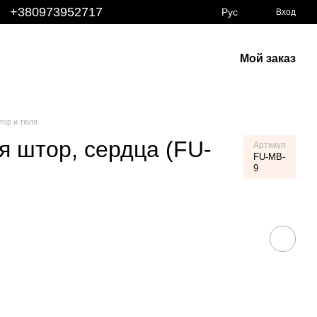
+380973952717
Рус
Вход
Мой заказ
тор и тюля
 штор, сердца (FU-
Артикул
FU-MB-
9