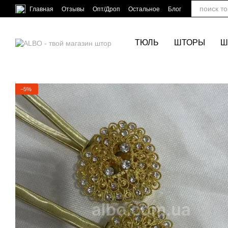
Перейти к основному контенту
Главная
Отзывы
Опт/Дроп
Остальное
Блог
ТЮЛЬ
ШТОРЫ
Ш
−5%