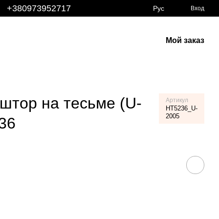
+380973952717
Рус
Вход
Мой заказ
 штор на тесьме (U-
Артикул
HT5236_U-
2005
36