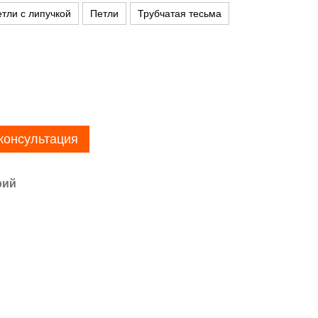
тли с липучкой
Петли
Трубчатая тесьма
консультация
рий