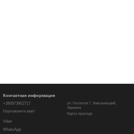
Контактная информация
+380973952717
ул. Геологов 7, Хмельницкий,
Украина
Перезвоните вам?
Карта проезда
Viber
WhatsApp