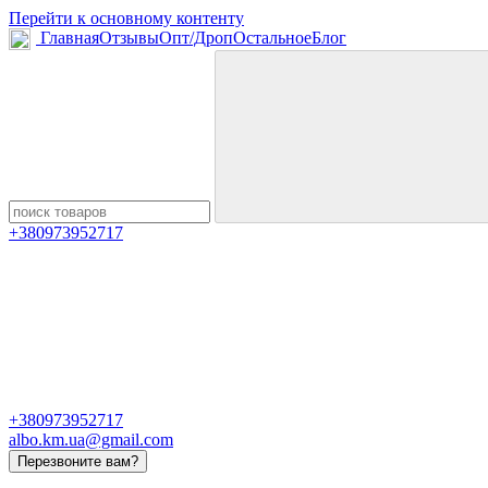
Перейти к основному контенту
Главная
Отзывы
Опт/Дроп
Остальное
Блог
+380973952717
+380973952717
albo.km.ua@gmail.com
Перезвоните вам?