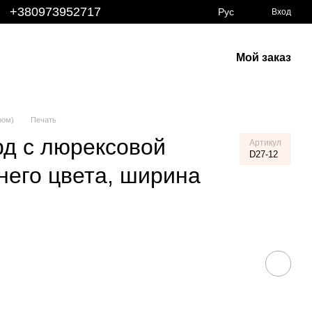
+380973952717
Рус
Вход
Мой заказ
ром)
Печать
рд с люрексовой
Артикул
D27-12
инего цвета, ширина