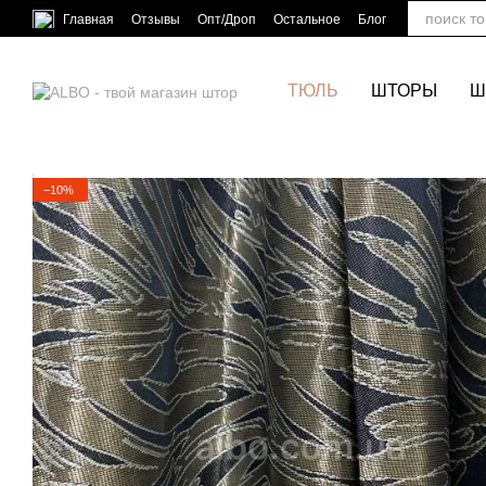
Перейти к основному контенту
Главная
Отзывы
Опт/Дроп
Остальное
Блог
ТЮЛЬ
ШТОРЫ
Ш
−10%