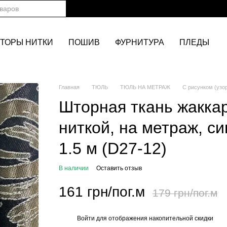
ТОРЫ НИТКИ
ПОШИВ
ФУРНИТУРА
ПЛЕДЫ
Главная
ТЮЛЬ
ТЮЛЬ НА МЕТРАЖ
С рисунком (узо
Шторная ткань жакка
ниткой, на метраж, с
1.5 м (D27-12)
В наличии
Оставить отзыв
161 грн/пог.м
179 грн/пог.м
Войти
для отображения накопительной скидки
%