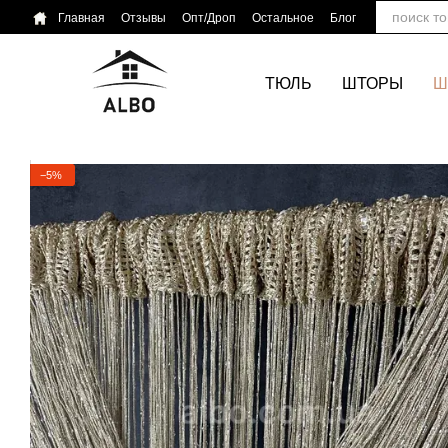
Перейти к основному контенту
Главная
Отзывы
Опт/Дроп
Остальное
Блог
ТЮЛЬ
ШТОРЫ
Ш
−5%