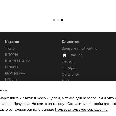
Каталог
Клиентам
ТЮЛЬ
Вход в личный кабинет
ШТОРЫ
Главная
ШТОРЫ НИТКИ
Отзывы
ПОШИВ
Опт/Дроп
ФУРНИТУРА
Остальное
ПЛЕДЫ
Блог
ости
Мы в соцсетях
маркетинга и статистических целей, а также для безопасной и опт
 вашего браузера. Нажмите на кнопку «Согласиться», чтобы дать с
ожно ознакомиться на странице
Пользовательское соглашение
.