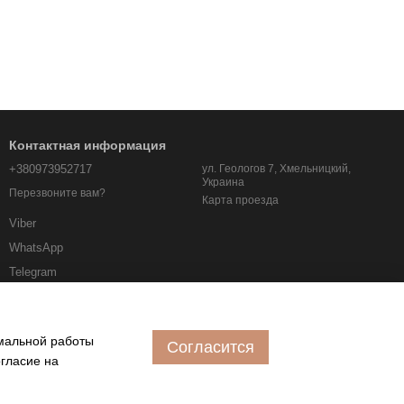
Контактная информация
+380973952717
ул. Геологов 7, Хмельницкий,
Украина
Перезвоните вам?
Карта проезда
Viber
WhatsApp
Telegram
albo.km.ua@gmail.com
имальной работы
Согласится
огласие на