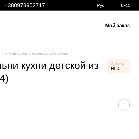
+380973952717
Рус
Вход
Мой заказ
Нитяные шторы с люрексом однотонные
ьни кухни детской из
Артикул
NL-4
4)