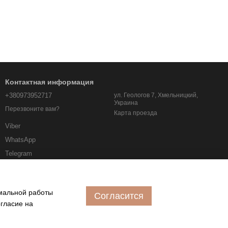
Контактная информация
+380973952717
ул. Геологов 7, Хмельницкий,
Украина
Перезвоните вам?
Карта проезда
Viber
WhatsApp
Telegram
albo.km.ua@gmail.com
имальной работы
Согласится
огласие на