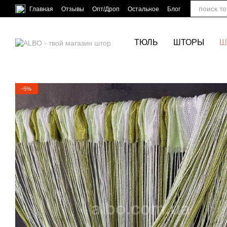
Перейти к основному контенту
Главная
Отзывы
Опт/Дроп
Остальное
Блог
ТЮЛЬ
ШТОРЫ
Ш
−5%