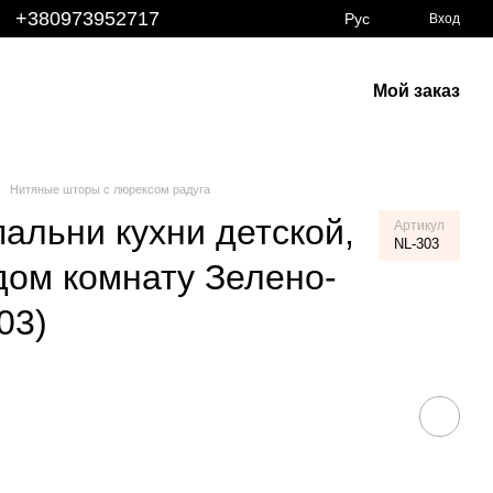
+380973952717
Рус
Вход
Мой заказ
Нитяные шторы с люрексом радуга
альни кухни детской,
Артикул
NL-303
дом комнату Зелено-
03)