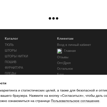
Каталог
Клиентам
ТЮЛЬ
Вход в личный кабинет
ШТОРЫ
Главная
ШТОРЫ НИТКИ
Отзывы
ПОШИВ
Опт/Дроп
ФУРНИТУРА
Остальное
ПЛЕДЫ
Блог
ости
Мы в соцсетях
маркетинга и статистических целей, а также для безопасной и опт
 вашего браузера. Нажмите на кнопку «Согласиться», чтобы дать с
ожно ознакомиться на странице
Пользовательское соглашение
.