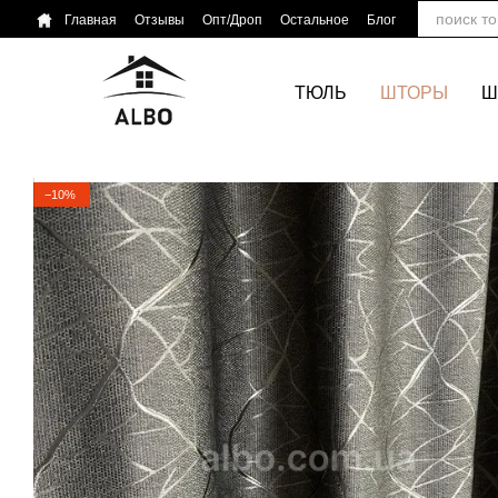
Перейти к основному контенту
Главная
Отзывы
Опт/Дроп
Остальное
Блог
ТЮЛЬ
ШТОРЫ
Ш
−10%