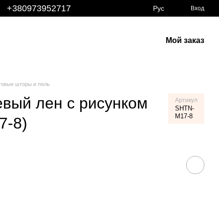
+380973952717
Рус
Вход
Мой заказ
товые шторы и тюль
вый лен с рисунком
Артикул
SHTN-
M17-8
7-8)