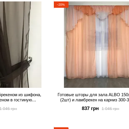
−20%
брекеном из шифона,
Готовые шторы для зала ALBO 15
еном в гостиную
(2шт) и ламбрекен на карниз 300-
 LS-295-14
Бежевый (LS-210-8)
837 грн
1 046 грн
1 046 грн