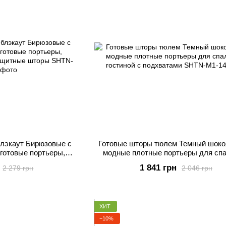
лэкаут Бирюзовые с
Готовые шторы тюлем Темный шоко
готовые портьеры,
модные плотные портьеры для спа
цезащитные шторы
гостиной с подхватами
1 841 грн
2 279 грн
2 046 грн
ХИТ
−10%