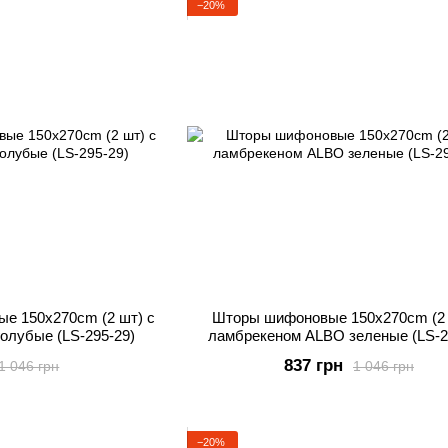
−20%
е 150х270cm (2 шт) с
Шторы шифоновые 150х270cm (2 
олубые (LS-295-29)
ламбрекеном ALBO зеленые (LS-2
837 грн
1 046 грн
1 046 грн
−20%