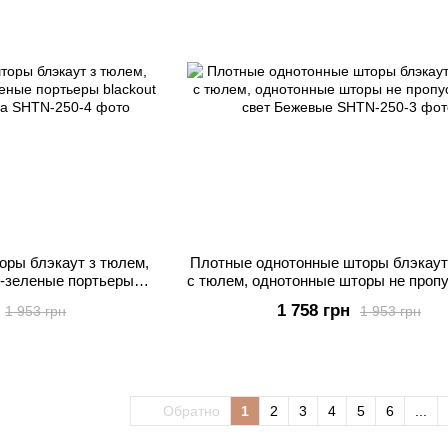
оры блэкаут з тюлем,
Плотные однотонные шторы блэкаут/
-зеленые портьеры
с тюлем, однотонные шторы не проп
нные от солнца
свет Бежевые
1 758 грн
1 953 грн
1 953 грн
Обратно
1
2
3
4
5
6
...