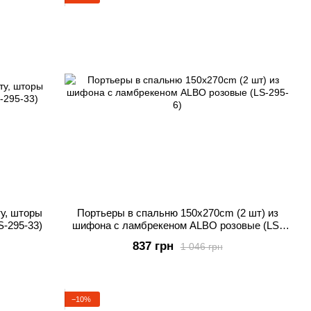
ту, шторы
Портьеры в спальню 150х270cm (2 шт) из
S-295-33)
шифона с ламбрекеном ALBO розовые (LS-
295-6)
837 грн
1 046 грн
−10%