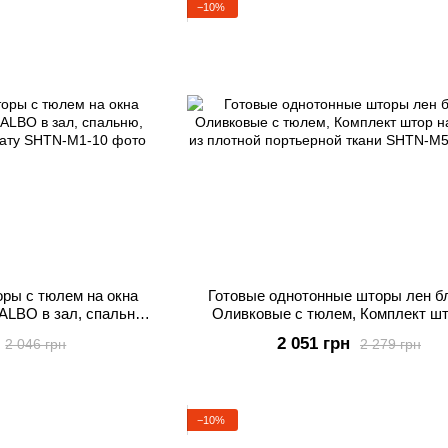
−10%
ры с тюлем на окна
Готовые однотонные шторы лен б
ALBO в зал, спальню,
Оливковые с тюлем, Комплект шт
скую комнату
тесьме из плотной портьерной т
2 051 грн
2 046 грн
2 279 грн
−10%