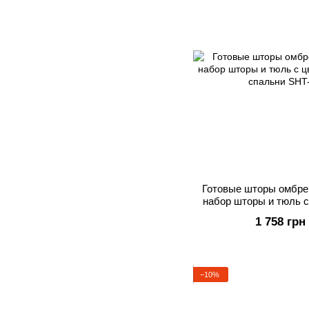
Готовые шторы омбре
набор шторы и тюль 
для сп
1 758 грн
−10%