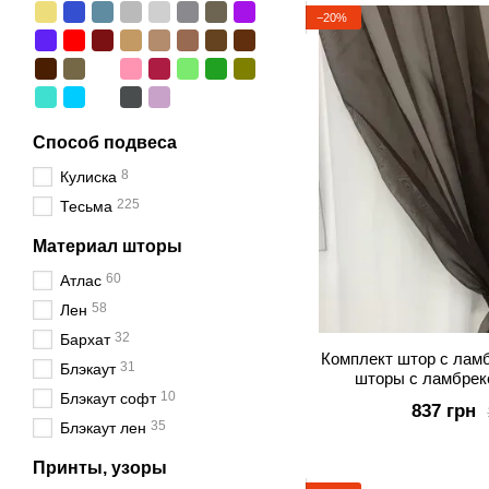
−20%
Способ подвеса
8
Кулиска
225
Тесьма
Материал шторы
60
Атлас
58
Лен
32
Бархат
Комплект штор с лам
31
Блэкаут
шторы с ламбрек
10
Шоколадные
Блэкаут софт
837 грн
35
Блэкаут лен
Принты, узоры