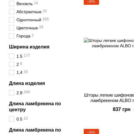
−20%
14
Вензель
32
Абстрактные
165
Однотонный
29
Цветочные
2
Города
Ширина изделия
177
1.5
8
2
16
1,4
Длина изделия
206
2.8
Шторы легкие шифоновы
ламбрекеном ALBO г
Длина ламбрекена по
837 грн
центру
10
0.5
Длина ламбрекена по
−20%