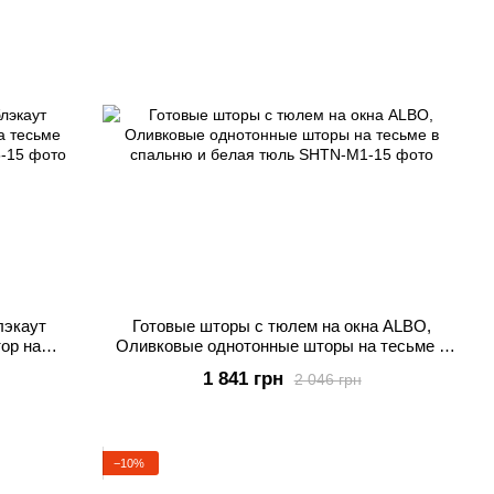
лэкаут
Готовые шторы c тюлем на окна ALBO,
ор на
Оливковые однотонные шторы на тесьме в
кани
спальню и белая тюль
1 841 грн
2 046 грн
−10%