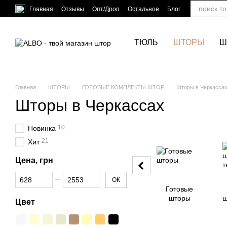
Перейти к основному контенту
Главная
Отзывы
Опт/Дроп
Остальное
Блог
ТЮЛЬ
ШТОРЫ
Ш
Главная
ШТОРЫ
ГОТОВЫЕ КОМПЛЕКТЫ ШТОР
Шторы в Черкасса
Шторы в Черкассах
10
Новинка
21
Хит
Цена, грн
От Цена, грн
До Цена, грн
ОК
Готовые
шторы
ш
Цвет